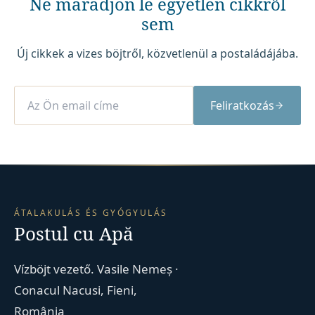
Ne maradjon le egyetlen cikkről
sem
Új cikkek a vizes böjtről, közvetlenül a postaládájába.
Feliratkozás
ÁTALAKULÁS ÉS GYÓGYULÁS
Postul cu Apă
Vízböjt vezető. Vasile Nemeș ·
Conacul Nacusi, Fieni,
România