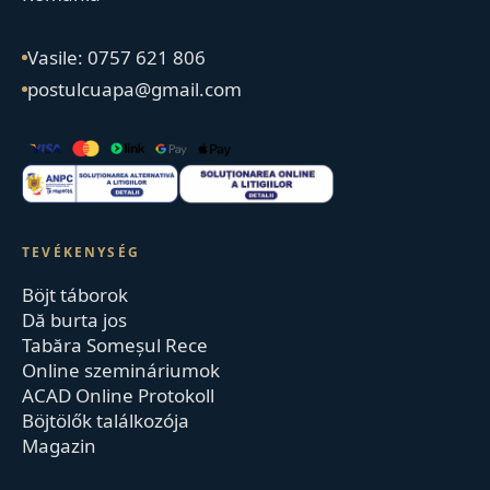
Vasile: 0757 621 806
postulcuapa@gmail.com
TEVÉKENYSÉG
Böjt táborok
Dă burta jos
Tabăra Someșul Rece
Online szemináriumok
ACAD Online Protokoll
Böjtölők találkozója
Magazin