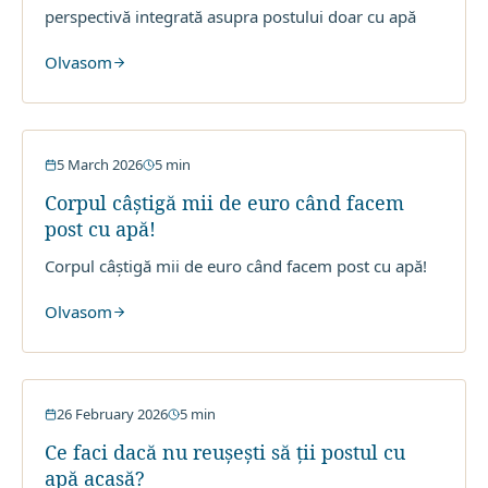
perspectivă integrată asupra postului doar cu apă
Olvasom
Post cu Apa
5 March 2026
5
min
Corpul câștigă mii de euro când facem
post cu apă!
Corpul câștigă mii de euro când facem post cu apă!
Olvasom
Post cu Apa
26 February 2026
5
min
Ce faci dacă nu reușești să ții postul cu
apă acasă?