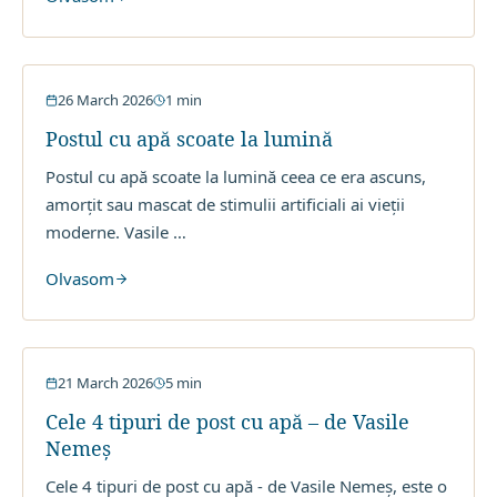
Post cu Apa
26 March 2026
1
min
Postul cu apă scoate la lumină
Postul cu apă scoate la lumină ceea ce era ascuns,
amorțit sau mascat de stimulii artificiali ai vieții
moderne. Vasile
…
Olvasom
Post cu Apa
21 March 2026
5
min
Cele 4 tipuri de post cu apă – de Vasile
Nemeș
Cele 4 tipuri de post cu apă - de Vasile Nemeș, este o