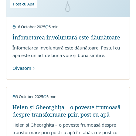
💧
Post cu Apa
16 October 2025
5
min
Înfometarea involuntară este dăunătoare
Înfometarea involuntară este dăunătoare. Postul cu
apă este un act de bună voie și bună simțire.
Olvasom
Testimoniale
9 October 2025
5
min
Helen și Gheorghița – o poveste frumoasă
despre transformare prin post cu apă
Helen și Gheorghița – o poveste frumoasă despre
transformare prin post cu apă în tabăra de post cu