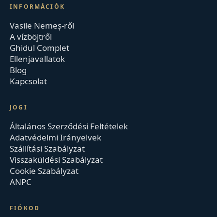
INFORMÁCIÓK
Vasile Nemeș-ről
A vízböjtről
Ghidul Complet
Ellenjavallatok
Blog
Kapcsolat
JOGI
Általános Szerződési Feltételek
Adatvédelmi Irányelvek
Szállítási Szabályzat
Visszaküldési Szabályzat
Cookie Szabályzat
ANPC
FIÓKOD