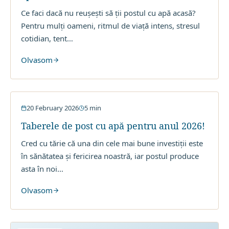
Ce faci dacă nu reușești să ții postul cu apă acasă?
Pentru mulți oameni, ritmul de viață intens, stresul
cotidian, tent
…
Olvasom
Post cu Apa
20 February 2026
5
min
Taberele de post cu apă pentru anul 2026!
Cred cu tărie că una din cele mai bune investiții este
în sănătatea și fericirea noastră, iar postul produce
asta în noi
…
Olvasom