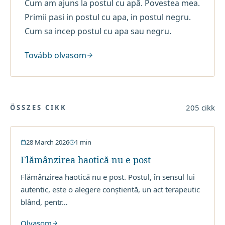
Cum am ajuns la postul cu apă. Povestea mea.
Primii pasi in postul cu apa, in postul negru.
Cum sa incep postul cu apa sau negru.
Tovább olvasom
205
cikk
ÖSSZES CIKK
Post cu Apa
28 March 2026
1
min
Flămânzirea haotică nu e post
Flămânzirea haotică nu e post. Postul, în sensul lui
autentic, este o alegere conștientă, un act terapeutic
blând, pentr
…
Olvasom