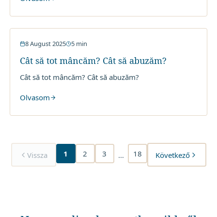
Post cu Apa
8 August 2025
5
min
Cât să tot mâncăm? Cât să abuzăm?
Cât să tot mâncăm? Cât să abuzăm?
Olvasom
1
2
3
18
Vissza
…
Következő