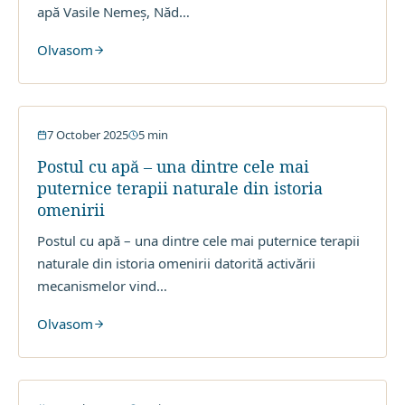
apă Vasile Nemeș, Năd
…
Olvasom
Post cu Apa
7 October 2025
5
min
Postul cu apă – una dintre cele mai
puternice terapii naturale din istoria
omenirii
Postul cu apă – una dintre cele mai puternice terapii
naturale din istoria omenirii datorită activării
mecanismelor vind
…
Olvasom
Post cu Apa