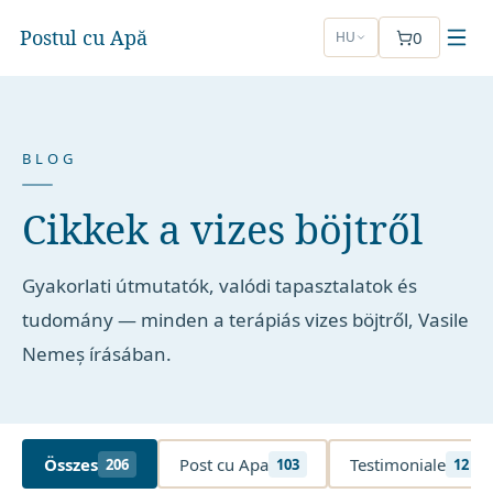
Postul cu Apă
0
HU
BLOG
Cikkek a vizes böjtről
Gyakorlati útmutatók, valódi tapasztalatok és
tudomány — minden a terápiás vizes böjtről, Vasile
Nemeș írásában.
Összes
Post cu Apa
Testimoniale
206
103
12