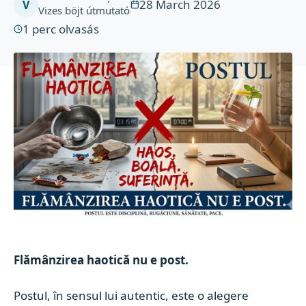
28 March 2026
V
Vizes böjt útmutató
1
perc olvasás
Flămânzirea haotică nu e post.
Postul, în sensul lui autentic, este o alegere