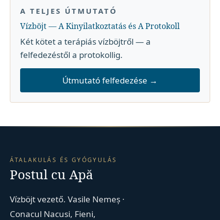
A TELJES ÚTMUTATÓ
Vízböjt — A Kinyilatkoztatás és A Protokoll
Két kötet a terápiás vízböjtről — a
felfedezéstől a protokollig.
Útmutató felfedezése →
ÁTALAKULÁS ÉS GYÓGYULÁS
Postul cu Apă
Vízböjt vezető. Vasile Nemeș ·
Conacul Nacusi, Fieni,