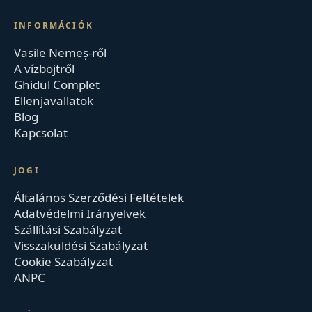
INFORMÁCIÓK
Vasile Nemeș-ről
A vízböjtről
Ghidul Complet
Ellenjavallatok
Blog
Kapcsolat
JOGI
Általános Szerződési Feltételek
Adatvédelmi Irányelvek
Szállítási Szabályzat
Visszaküldési Szabályzat
Cookie Szabályzat
ANPC