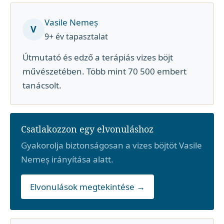
Vasile Nemeș
V
9+ év tapasztalat
Útmutató és edző a terápiás vizes böjt
művészetében. Több mint 70 500 embert
tanácsolt.
Csatlakozzon egy elvonuláshoz
Gyakorolja biztonságosan a vizes böjtöt Vasile
Nemeș irányítása alatt.
Elvonulások megtekintése →