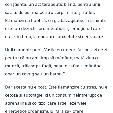
conștientă, un act terapeutic blând, pentru unii
sacru, de odihnă pentru corp, minte și suflet.
Flămânzirea haotică, cu grabă, agitație, în schimb,
este un dezechilibru metabolic și emoțional care
duce, în timp, la epuizare, anxietate și degradare.
Unii oameni spun: „Vasile eu uneori fac post zi de zi
pentru că nu am timp să mănânc, toată ziua cu
muncă, trăiesc pe fugă, beau o cafea și mănânc
doar un covrig sau un baton.”
Dar acesta nu e post. Este flămânzire cu stres, nu e
cetoză și autofagie, ci un consum neîntrerupt de
adrenalină și cortizol care arde rezervele
energetice organismului fără să-i ofere