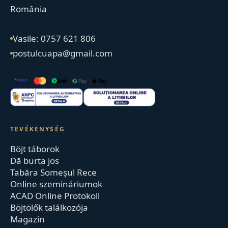
România
Vasile: 0757 621 806
postulcuapa@gmail.com
TEVÉKENYSÉG
Böjt táborok
Dă burta jos
Tabăra Someșul Rece
Online szemináriumok
ACAD Online Protokoll
Böjtölők találkozója
Magazin