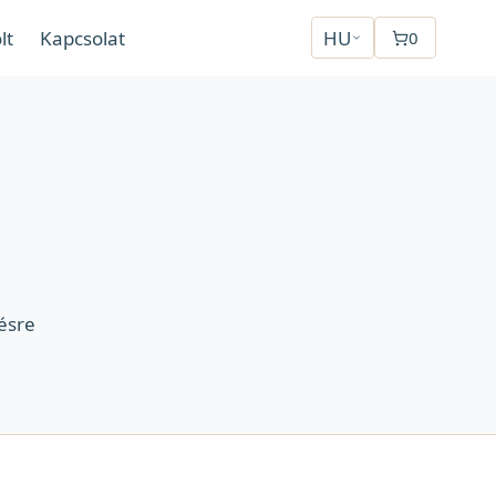
lt
Kapcsolat
HU
0
ésre