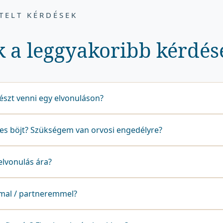
TELT KÉRDÉSEK
k a leggyakoribb kérdés
észt venni egy elvonuláson?
zes böjt? Szükségem van orvosi engedélyre?
elvonulás ára?
mal / partneremmel?