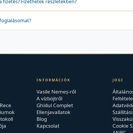
 fizetés? Fizethetek részletekben?
foglalásomat?
INFORMÁCIÓK
JOGI
Vasile Nemeș-ről
Általáno
A vízböjtről
Feltétel
 Rece
Ghidul Complet
Adatvéde
riumok
Ellenjavallatok
Szállítás
tokoll
Blog
Visszakü
ója
Kapcsolat
Cookie S
ANPC