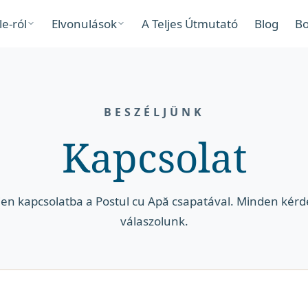
le-ról
Elvonulások
A Teljes Útmutató
Blog
Bo
BESZÉLJÜNK
Kapcsolat
jen kapcsolatba a Postul cu Apă csapatával. Minden kérd
válaszolunk.