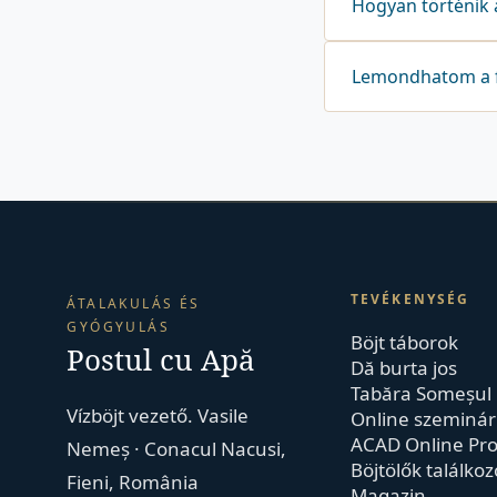
Hogyan történik a
Lemondhatom a 
TEVÉKENYSÉG
ÁTALAKULÁS ÉS
GYÓGYULÁS
Böjt táborok
Postul cu Apă
Dă burta jos
Tabăra Someșul
Vízböjt vezető. Vasile
Online szeminá
ACAD Online Pro
Nemeș · Conacul Nacusi,
Böjtölők találkoz
Fieni, România
Magazin