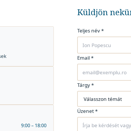
Küldjön nekü
Teljes név
*
sek
Email
*
Tárgy
*
Üzenet
*
9:00 – 18:00