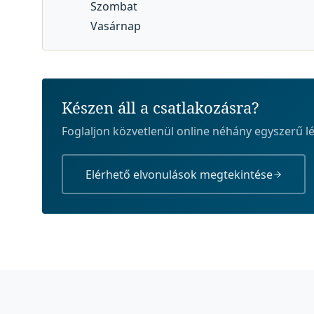
Szombat
Vasárnap
Készen áll a csatlakozásra?
Foglaljon közvetlenül online néhány egyszerű l
Elérhető elvonulások megtekintése