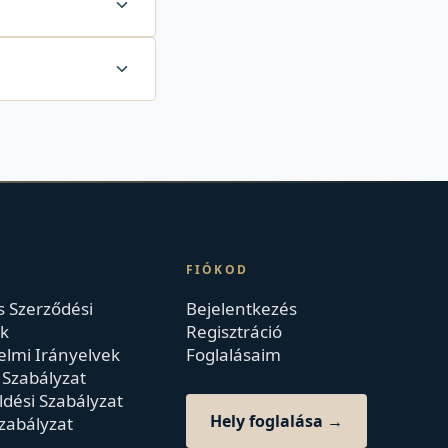
FIÓKOD
s Szerződési
Bejelentkezés
ek
Regisztráció
lmi Irányelvek
Foglalásaim
i Szabályzat
ldési Szabályzat
Hely foglalása →
zabályzat