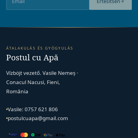
Értesítsen
ÁTALAKULÁS ÉS GYÓGYULÁS
Postul cu Apă
Vízböjt vezető. Vasile Nemeș ·
Conacul Nacusi, Fieni,
România
Vasile: 0757 621 806
postulcuapa@gmail.com