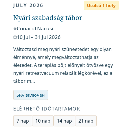
JULY 2026
Utolsó 1 hely
Nyári szabadság tábor
Conacul Nacusi
10 Jul – 31 Jul 2026
Változtasd meg nyári szüneetedet egy olyan
élménnyé, amely megváltoztathatja az
életedet. A terápiás böjt előnyeit ötvözve egy
nyári retreatvacuum relaxált légkörével, ez a
tábor m…
SPA включен
ELÉRHETŐ IDŐTARTAMOK
7
nap
10
nap
14
nap
21
nap