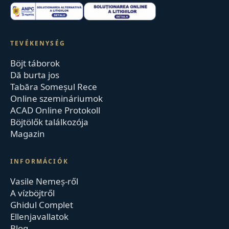
TEVÉKENYSÉG
Böjt táborok
Dă burta jos
Tabăra Someșul Rece
Online szemináriumok
ACAD Online Protokoll
Böjtölők találkozója
Magazin
INFORMÁCIÓK
Vasile Nemeș-ről
A vízböjtről
Ghidul Complet
Ellenjavallatok
Blog