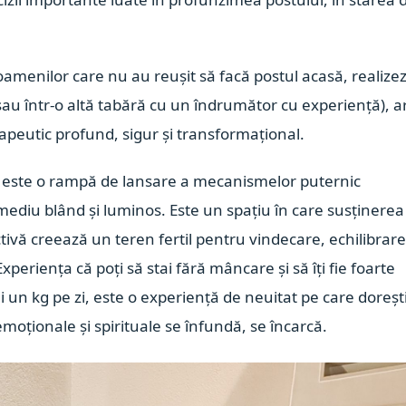
 oamenilor care nu au reușit să facă postul acasă, realize
(sau într-o altă tabără cu un îndrumător cu experiență), ar
erapeutic profund, sigur și transformațional.
– este o rampă de lansare a mecanismelor puternic
n mediu blând și luminos.
Este un spațiu în care susținerea
ivă creează un teren fertil pentru vindecare, echilibrare
Experiența că poți să stai fără mâncare și să îți fie foarte
ini un kg pe zi, este o experiență de neuitat pe care doreșt
, emoționale și spirituale se înfundă, se încarcă.