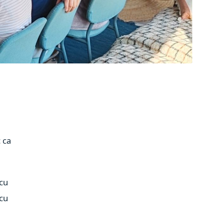
c ca
 cu
 cu