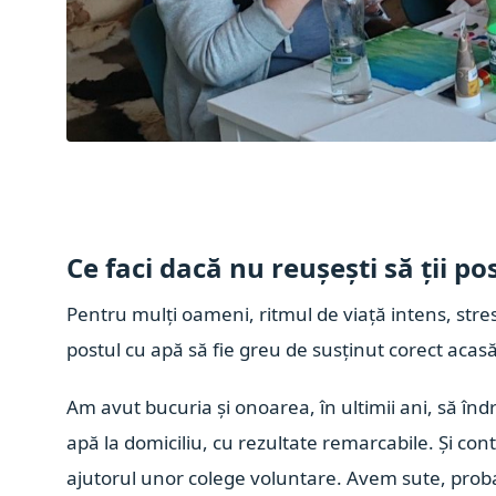
Ce faci dacă nu reușești să ții p
Pentru mulți oameni, ritmul de viață intens, stresul
postul cu apă să fie greu de susținut corect acasă
Am avut bucuria și onoarea, în ultimii ani, să în
apă la domiciliu, cu rezultate remarcabile. Și co
ajutorul unor colege voluntare. Avem sute, probabi