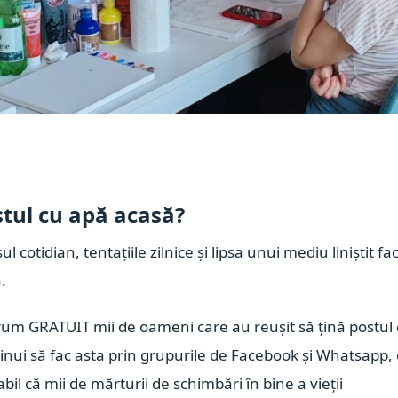
ostul cu apă acasă?
 cotidian, tentațiile zilnice și lipsa unui mediu liniștit fa
.
drum GRATUIT mii de oameni care au reușit să țină postul
ntinui să fac asta prin grupurile de Facebook și Whatsapp,
l că mii de mărturii de schimbări în bine a vieții