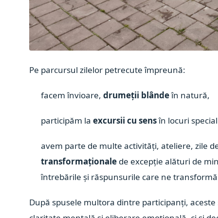
Pe parcursul zilelor petrecute împreună:
facem învioare,
drumeții blânde
în natură,
participăm la
excursii cu sens
în locuri specia
avem parte de multe activități, ateliere, zile 
transformaționale
de excepție alături de mi
întrebările și răspunsurile care ne transformă
După spusele multora dintre participanți, aceste
claritate mentală și eliberare emoțională, ci și d