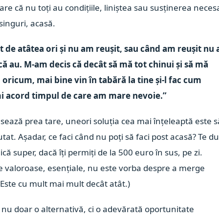
 pare că nu toți au condițiile, liniștea sau susținerea nece
inguri, acasă.
t de atâtea ori și nu am reușit, sau când am reușit nu
că au. M-am decis că decât să mă tot chinui și să mă
 oricum, mai bine vin în tabără la tine și-l fac cum
mi acord timpul de care am mare nevoie.”
esează prea tare, uneori soluția cea mai înțeleaptă este s
i ajutat. Așadar, ce faci când nu poți să faci post acasă? Te du
ică super, dacă îți permiți de la 500 euro în sus, pe zi.
te valoroase, esențiale, nu este vorba despre a merge
Este cu mult mai mult decât atât.)
 nu doar o alternativă, ci o adevărată oportunitate