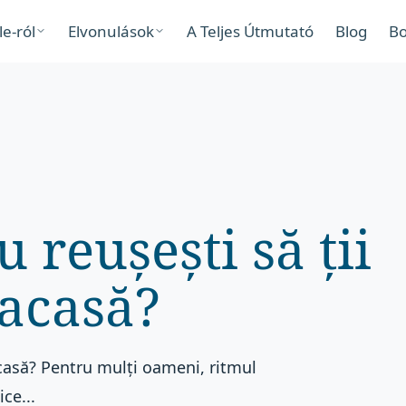
le-ról
Elvonulások
A Teljes Útmutató
Blog
Bo
 reușești să ții
 acasă?
acasă? Pentru mulți oameni, ritmul
ice...