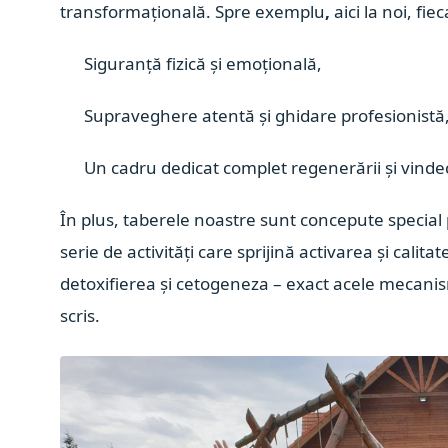
transformațională. Spre exemplu
,
a
ici la noi, fi
Siguranță fizică și emoțională,
Supraveghere atentă și ghidare profesionistă
Un cadru dedicat complet regenerării și vindec
În plus, taberele noastre sunt concepute special 
serie de activități care sprijină activarea și cal
detoxifierea și cetogeneza – exact acele mecani
scris.