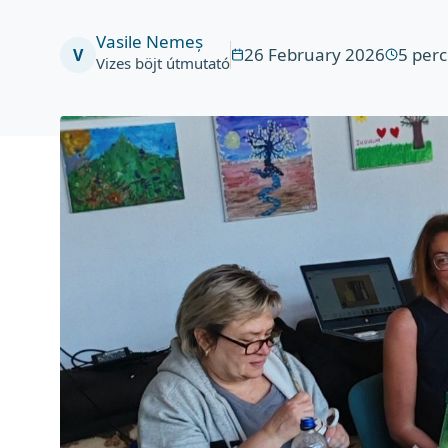
Vasile Nemeș
26 February 2026
5
perc
V
Vizes böjt útmutató