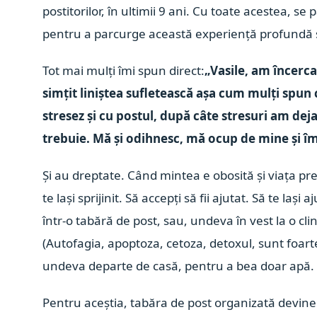
postitorilor, în ultimii 9 ani. Cu toate acestea, se
pentru a parcurge această experiență profundă s
Tot mai mulți îmi spun direct:
„Vasile, am încerca
simțit liniștea sufletească așa cum mulți spun 
stresez și cu postul, după câte stresuri am deja
trebuie. Mă și odihnesc, mă ocup de mine și î
Și au dreptate. Când mintea e obosită și viața pr
te lași sprijinit. Să accepți să fii ajutat. Să te laș
într-o tabără de post, sau, undeva în vest la o clin
(Autofagia, apoptoza, cetoza, detoxul, sunt foar
undeva departe de casă, pentru a bea doar apă. 
Pentru aceștia, tabăra de post organizată devine