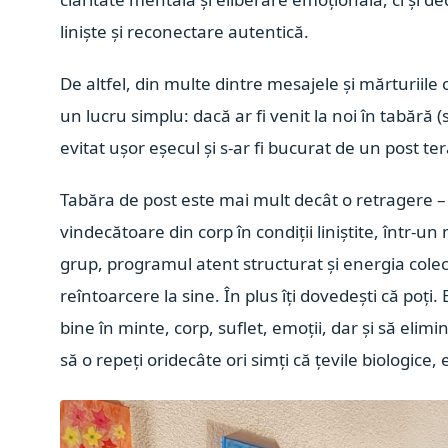
liniște și reconectare autentică.
De altfel, din multe dintre mesajele și mărturiile
un lucru simplu: dacă ar fi venit la noi în tabără 
evitat ușor eșecul și s-ar fi bucurat de un post t
Tabăra de post este mai mult decât o retragere 
vindecătoare din corp în condiții liniștite, într-u
grup, programul atent structurat și energia colect
reîntoarcere la sine. În plus îți dovedești că poți. 
bine în minte, corp, suflet, emoții, dar și să elim
să o repeți oridecâte ori simți că țevile biologice