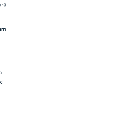
sară
 am
ă
ci