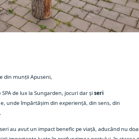
le din munții Apuseni,
de SPA de lux la Sungarden, jocuri dar și
seri
ne,
unde împărtășim din experiență, din sens, din
.
 seri au avut un impact benefic pe viață, aducând nu doa
ecizii importante luate în profunzimea postului, în starea 