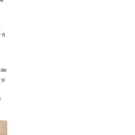
z
 fi
 de
 și
i