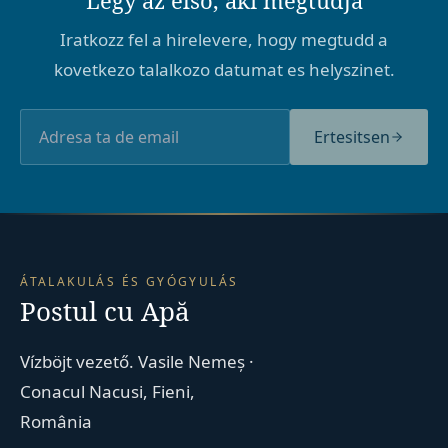
Legy az elso, aki megtudja
Iratkozz fel a hirelevere, hogy megtudd a
kovetkezo talalkozo datumat es helyszinet.
Ertesitsen
ÁTALAKULÁS ÉS GYÓGYULÁS
Postul cu Apă
Vízböjt vezető. Vasile Nemeș ·
Conacul Nacusi, Fieni,
România