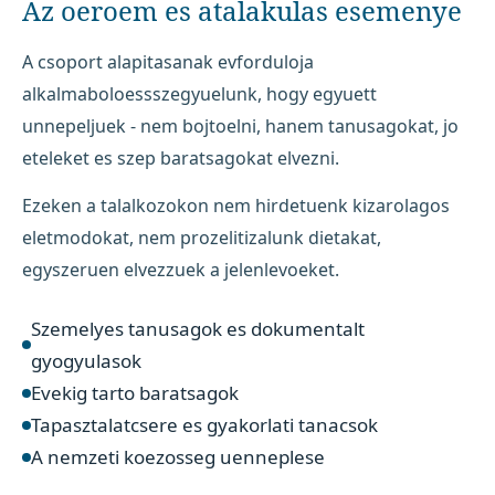
Az oeroem es atalakulas esemenye
A csoport alapitasanak evforduloja
alkalmaboloessszegyuelunk, hogy egyuett
unnepeljuek - nem bojtoelni, hanem tanusagokat, jo
eteleket es szep baratsagokat elvezni.
Ezeken a talalkozokon nem hirdetuenk kizarolagos
eletmodokat, nem prozelitizalunk dietakat,
egyszeruen elvezzuek a jelenlevoeket.
Szemelyes tanusagok es dokumentalt
gyogyulasok
Evekig tarto baratsagok
Tapasztalatcsere es gyakorlati tanacsok
A nemzeti koezosseg uenneplese