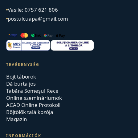
Vasile: 0757 621 806
postulcuapa@gmail.com
TEVÉKENYSÉG
Böjt táborok
Dă burta jos
Tabăra Someșul Rece
Online szemináriumok
ACAD Online Protokoll
Böjtölők találkozója
Magazin
INFORMÁCIÓK