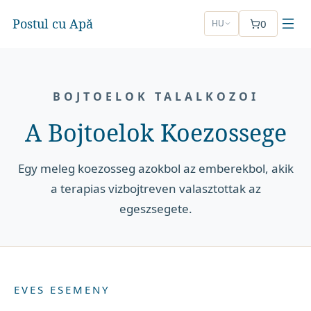
Postul cu Apă
0
HU
BOJTOELOK TALALKOZOI
A Bojtoelok Koezossege
Egy meleg koezosseg azokbol az emberekbol, akik
a terapias vizbojtreven valasztottak az
egeszsegete.
EVES ESEMENY