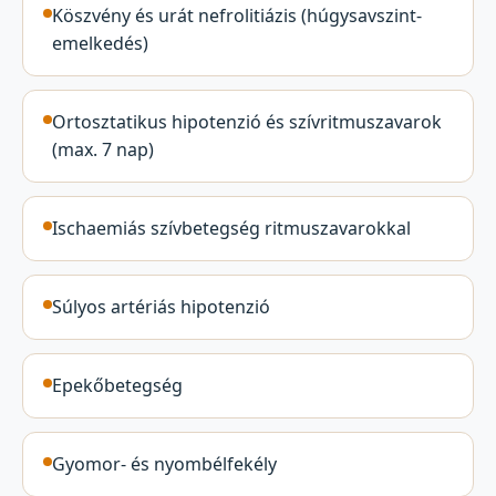
Köszvény és urát nefrolitiázis (húgysavszint-
emelkedés)
Ortosztatikus hipotenzió és szívritmuszavarok
(max. 7 nap)
Ischaemiás szívbetegség ritmuszavarokkal
Súlyos artériás hipotenzió
Epekőbetegség
Gyomor- és nyombélfekély