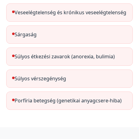
Veseelégtelenség és krónikus veseelégtelenség
Sárgaság
Súlyos étkezési zavarok (anorexia, bulimia)
Súlyos vérszegénység
Porfíria betegség (genetikai anyagcsere-hiba)