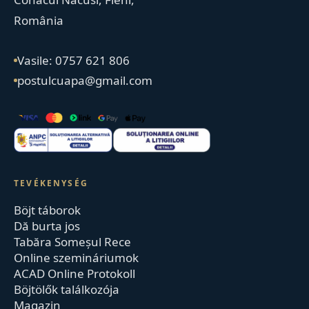
România
Vasile: 0757 621 806
postulcuapa@gmail.com
TEVÉKENYSÉG
Böjt táborok
Dă burta jos
Tabăra Someșul Rece
Online szemináriumok
ACAD Online Protokoll
Böjtölők találkozója
Magazin