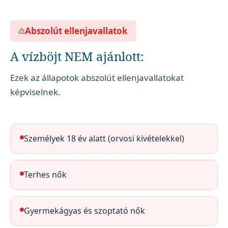
Abszolút ellenjavallatok
A vízböjt NEM ajánlott:
Ezek az állapotok abszolút ellenjavallatokat
képviselnek.
Személyek 18 év alatt (orvosi kivételekkel)
Terhes nők
Gyermekágyas és szoptató nők