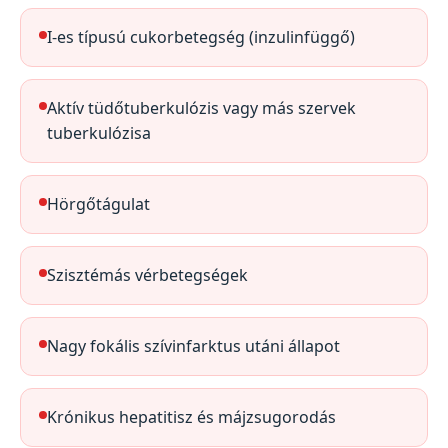
I-es típusú cukorbetegség (inzulinfüggő)
Aktív tüdőtuberkulózis vagy más szervek
tuberkulózisa
Hörgőtágulat
Szisztémás vérbetegségek
Nagy fokális szívinfarktus utáni állapot
Krónikus hepatitisz és májzsugorodás