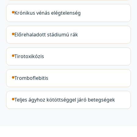
Krónikus vénás elégtelenség
Előrehaladott stádiumú rák
Tirotoxikózis
Tromboflebitis
Teljes ágyhoz kötöttséggel járó betegségek