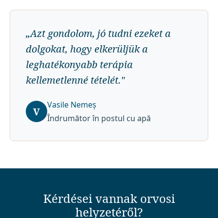
„
Azt gondolom, jó tudni ezeket a
dolgokat, hogy elkerüljük a
leghatékonyabb terápia
kellemetlenné tételét.
"
Vasile Nemeș
V
Îndrumător în postul cu apă
Kérdései vannak orvosi
helyzetéről?