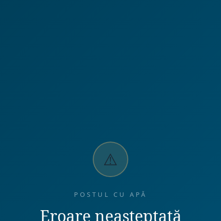
⚠️
POSTUL CU APĂ
Eroare neașteptată