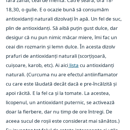
fără zahăr, ceai de mentă. Către seară, ora 18-
18,30, o gulie. E o ocazie bună să consumăm
antioxidanți naturali dizolvați în apă. Un fel de suc,
plin de antioxidanți. Să aibă puțin gust dulce, dar
desigur că nu pun nimic măcar miere, îmi fac un
ceai din rozmarin și lemn dulce. În acesta dizolv
prafuri de antioxidanți naturali (scorțișoară,
cuișoare, karob, etc). Ai aici
lista
cu antioxidanți
naturali. (Curcuma nu are efectul antiinflamator
cu care este lăudată decât dacă e pre-încălzită și
apoi răcită. E la fel ca și la tomate. La acestea,
licopenul, un antioxidant puternic, se activează
doar la fierbere, dar nu timp de ore întregi. De
aceea sucul de roșii este considerat mai sănătos.)