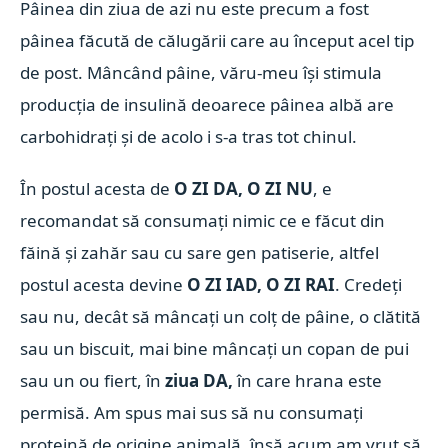
Pâinea din ziua de azi nu este precum a fost
pâinea făcută de călugării care au început acel tip
de post. Mâncând pâine, văru-meu își stimula
producția de insulină deoarece pâinea albă are
carbohidrați și de acolo i s-a tras tot chinul.
În postul acesta de
O ZI DA, O ZI NU
, e
recomandat să consumați nimic ce e făcut din
făină și zahăr sau cu sare gen patiserie, altfel
postul acesta devine
O ZI IAD, O ZI RAI
. Credeți
sau nu, decât să mâncați un colț de pâine, o clătită
sau un biscuit, mai bine mâncați un copan de pui
sau un ou fiert, în
ziua DA,
în care hrana este
permisă. Am spus mai sus să nu consumați
proteină de origine animală, însă acum am vrut să