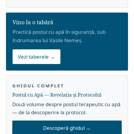
Vino la o tabără
Practică postul cu apă în siguranță, sub
îndrumarea lui Vasile Nemeș.
Vezi taberele →
GHIDUL COMPLET
Postul cu Apă — Revelația și Protocolul
Două volume despre postul terapeutic cu apă
— de la descoperire la protocol.
Descoperă ghidul →