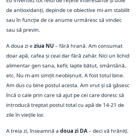
Eu inventez tot felul de rețete interesante și utile
de antioxidanți, depinde ce obiective mi-am stabilit
sau în funcție de ce anume urmăresc să vindec
sau să previn.
A doua zi e
ziua NU
– fără hrană. Am consumat
doar apă, cafea și ceai dar fără zahăr. Nici un lichid
alimentar gen sana, kefir, lapte bătut, smântână,
etc. Nu m-am simțit neobișnuit. A fost totul bine.
Am dus cu bine postul acesta. Am vrut și să găsesc
încă o cale prin care să ajut pe cei care doresc să
introducă treptat postul total cu apă de 14-21 de
zile în viețile lor.
A treia zi, înseamnă a
doua
zi DA
– deci vă hrăniți.