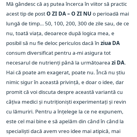
Mă gândesc că aș putea încerca în viitor să practic
acest tip de post
O ZI DA – O ZI
NU
o perioadă mai
lungă de timp… 50, 100, 200, 300 de zile sau, de ce
nu, toată viața, deoarece după logica mea, e
posibil să nu fie deloc periculos dacă în
ziua DA
consum diversificat pentru a-mi asigura tot
necesarul de nutrienți până la următoarea
zi DA
.
Hai că poate am exagerat, poate nu. Încă nu știu
nimic sigur în această privință, e doar o idee, dar
promit că voi discuta despre această variantă cu
câțiva medici și nutriționiști experimentați și revin
cu lămuriri. Pentru a înțelege la ce ne expunem,
este cel mai bine e să apelăm din când în când la
specialiști dacă avem vreo idee mai atipică, mai