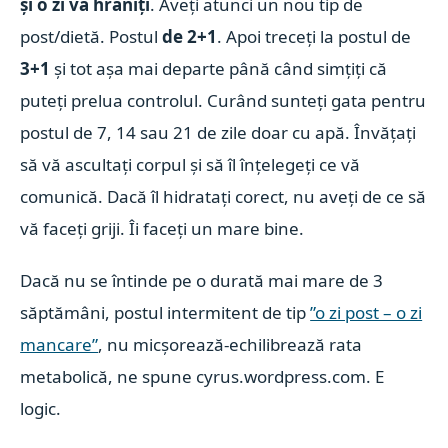
și o zi vă hrăniți
. Aveți atunci un nou tip de
post/dietă. Postul
de 2+1
. Apoi treceți la postul de
3+1
și tot așa mai departe până când simțiți că
puteți prelua controlul. Curând sunteți gata pentru
postul de 7, 14 sau 21 de zile doar cu apă. Învățați
să vă ascultați corpul și să îl înțelegeți ce vă
comunică. Dacă îl hidratați corect, nu aveți de ce să
vă faceți griji. Îi faceți un mare bine.
Dacă nu se întinde pe o durată mai mare de 3
săptămâni, postul intermitent de tip
”o zi post – o zi
mancare”
, nu micșorează-echilibrează rata
metabolică, ne spune
cyrus.wordpress.com
. E
logic.