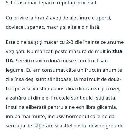
Și tot așa mai departe repetați procesul.
Cu privire la hrană aveți de ales între ciuperci,
dovlecel, spanac, macriș și altele din listă.
Este bine să știți măcar cu 2-3 zile înainte ce anume
veți găti. Nu mâncați peste măsură de mult în
ziua
DA.
Serviți maxim două mese și un fruct sau
legume. Eu am consumat câte un fruct în anumite
zile însă deși sunt sănătoase, la mai mult de două-
trei pe zi se va stimula insulina din cauza glucozei,
a zahărului din ele. Fructele sunt dulci, știți asta.
Insulina eliberată pentru a ne echilibra glicemia,
inhibă mai multe, inclusiv hormonul care ne dă
senzația de sățietate și astfel postul devine greu de