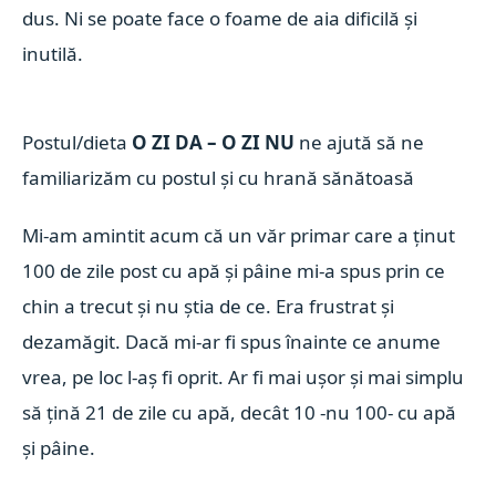
dus. Ni se poate face o foame de aia dificilă și
inutilă.
Postul/dieta
O ZI DA – O ZI
NU
ne ajută să ne
familiarizăm
cu postul și cu hrană sănătoasă
Mi-am amintit acum că un văr primar care a ținut
100 de zile post cu apă și pâine mi-a spus prin ce
chin a trecut și nu știa de ce. Era frustrat și
dezamăgit. Dacă mi-ar fi spus înainte ce anume
vrea, pe loc l-aș fi oprit. Ar fi mai ușor și mai simplu
să țină 21 de zile cu apă, decât 10 -nu 100- cu apă
și pâine.