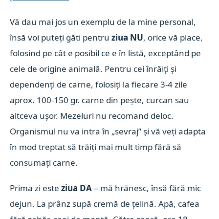
Vă dau mai jos un exemplu de la mine personal,
însă voi puteți găti pentru
ziua NU
, orice vă place,
folosind pe cât e posibil ce e în listă, exceptând pe
cele de origine animală. Pentru cei înrăiți și
dependenți de carne, folosiți la fiecare 3-4 zile
aprox. 100-150 gr. carne din pește, curcan sau
altceva ușor. Mezeluri nu recomand deloc.
Organismul nu va intra în „sevraj” și vă veți adapta
în mod treptat să trăiți mai mult timp fără să
consumați carne.
Prima zi este
ziua DA
– mă hrănesc, însă fără mic
dejun. La prânz supă cremă de țelină. Apă, cafea