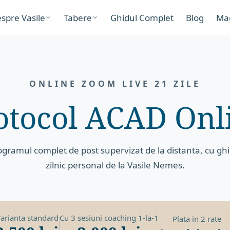
spre Vasile
Tabere
Ghidul Complet
Blog
Ma
ONLINE ZOOM LIVE 21 ZILE
otocol ACAD Onl
ogramul complet de post supervizat de la distanta, cu ghi
zilnic personal de la Vasile Nemes.
arianta standard
Cu 3 sesiuni coaching 1-la-1
Plata in 2 rate