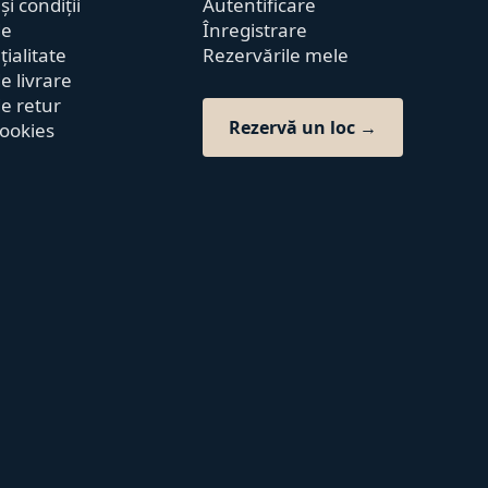
i condiții
Autentificare
de
Înregistrare
ialitate
Rezervările mele
de livrare
de retur
Rezervă un loc →
cookies