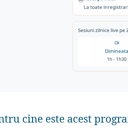
♾️
La toate inregistrar
Sesiuni zilnice live pe
Dimineat
1h - 1h30
ntru cine este acest progr