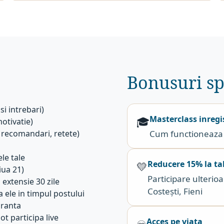
Bonusuri sp
si intrebari)
Masterclass inregi
🎓
motivatie)
, recomandari, retete)
Cum functioneaza 
le tale
Reducere 15% la ta
💛
iua 21)
Participare ulterioa
 extensie 30 zile
Costești, Fieni
 ele in timpul postului
uranta
ot participa live
Acces pe viata