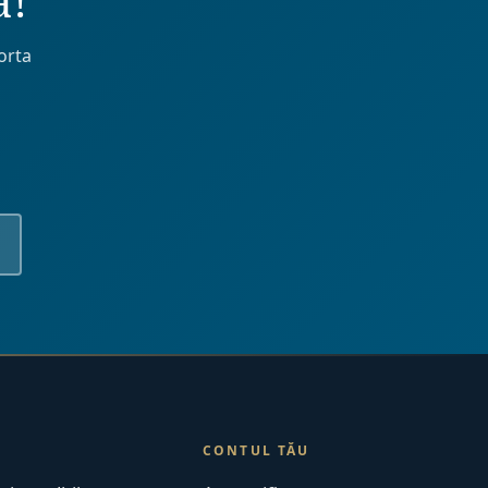
a!
orta
CONTUL TĂU