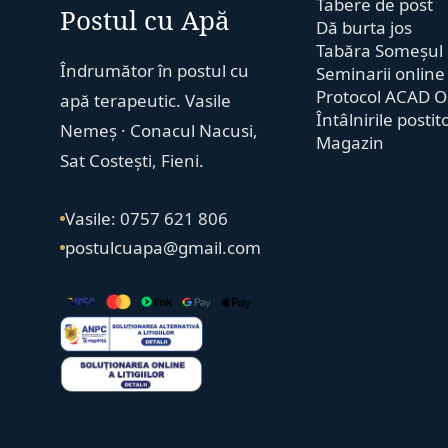
Tabere de post
Postul cu Apă
Dă burta jos
Tabăra Someșul
Îndrumător în postul cu
Seminarii online
Protocol ACAD O
apă terapeutic. Vasile
Întâlnirile postit
Nemeș · Conacul Nacusi,
Magazin
Sat Costești, Fieni.
Vasile: 0757 621 806
postulcuapa@gmail.com