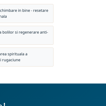
schimbare in bine - resetare
nala
 bolilor si regenerare anti-
ea spirituala a
si rugaciune