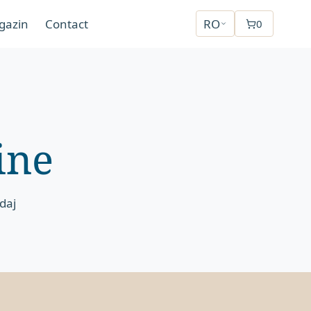
gazin
Contact
RO
0
ine
daj