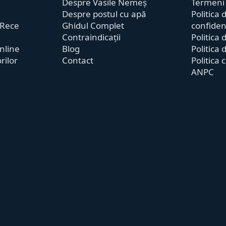
Despre Vasile Nemeș
Termeni ș
Despre postul cu apă
Politica 
 Rece
Ghidul Complet
confidenț
Contraindicații
Politica 
nline
Blog
Politica 
orilor
Contact
Politica 
ANPC