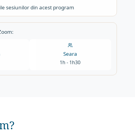
ile sesiunilor din acest program
 Zoom:
a
Seara
1h - 1h30
am?