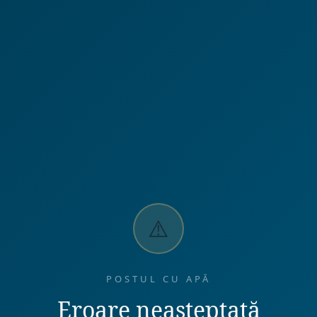
⚠️
POSTUL CU APĂ
Eroare neașteptată