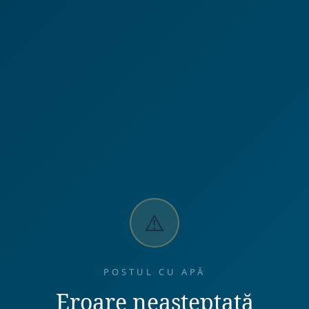
⚠️
POSTUL CU APĂ
Eroare neașteptată