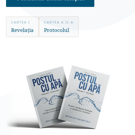
CARTEA I
CARTEA A II-A
Revelația
Protocolul