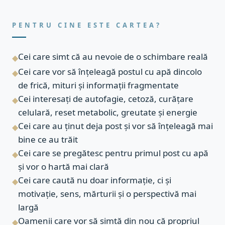
PENTRU CINE ESTE CARTEA?
Cei care simt că au nevoie de o schimbare reală
◆
Cei care vor să înțeleagă postul cu apă dincolo
◆
de frică, mituri și informații fragmentate
Cei interesați de autofagie, cetoză, curățare
◆
celulară, reset metabolic, greutate și energie
Cei care au ținut deja post și vor să înțeleagă mai
◆
bine ce au trăit
Cei care se pregătesc pentru primul post cu apă
◆
și vor o hartă mai clară
Cei care caută nu doar informație, ci și
◆
motivație, sens, mărturii și o perspectivă mai
largă
Oamenii care vor să simtă din nou că propriul
◆