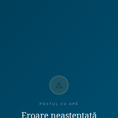
⚠️
POSTUL CU APĂ
Eroare neașteptată