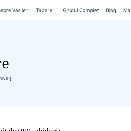
spre Vasile
Tabere
Ghidul Complet
Blog
Ma
re
ANIE]
itale (PDF, ghiduri)