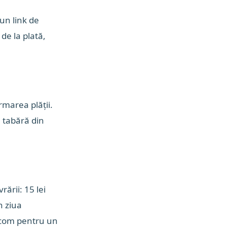
un link de
de la plată,
rmarea plății.
e tabără din
rării: 15 lei
n ziua
l.com pentru un