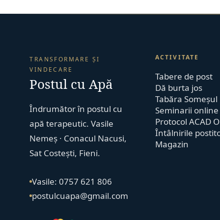
ACTIVITATE
TRANSFORMARE ȘI
VINDECARE
Tabere de post
Postul cu Apă
Dă burta jos
Tabăra Someșul
Îndrumător în postul cu
Seminarii online
Protocol ACAD O
apă terapeutic. Vasile
Întâlnirile postit
Nemeș · Conacul Nacusi,
Magazin
Sat Costești, Fieni.
Vasile: 0757 621 806
postulcuapa@gmail.com