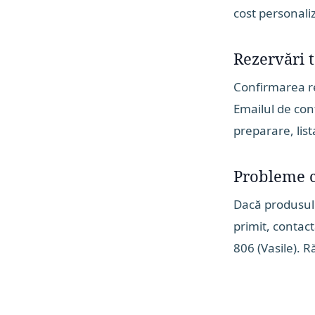
cost personali
Rezervări 
Confirmarea re
Emailul de con
preparare, lis
Probleme c
Dacă produsul 
primit, contac
806 (Vasile). 