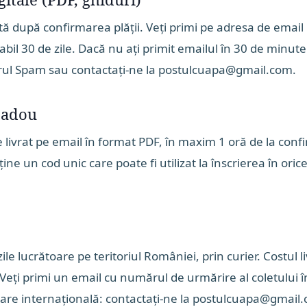
tă după confirmarea plății. Veți primi pe adresa de email 
bil 30 de zile. Dacă nu ați primit emailul în 30 de minute 
derul Spam sau contactați-ne la postulcuapa@gmail.com.
cadou
 livrat pe email în format PDF, în maxim 1 oră de la confi
ne un cod unic care poate fi utilizat la înscrierea în oric
ile lucrătoare pe teritoriul României, prin curier. Costul liv
eți primi un email cu numărul de urmărire al coletului î
vrare internațională: contactați-ne la postulcuapa@gmai