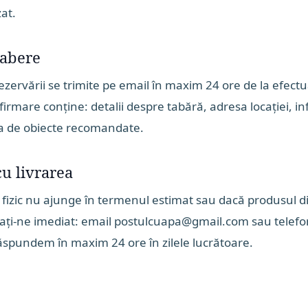
zat.
tabere
zervării se trimite pe email în maxim 24 ore de la efectua
firmare conține: detalii despre tabără, adresa locației, in
ta de obiecte recomandate.
u livrarea
fizic nu ajunge în termenul estimat sau dacă produsul dig
tați-ne imediat: email postulcuapa@gmail.com sau telef
Răspundem în maxim 24 ore în zilele lucrătoare.