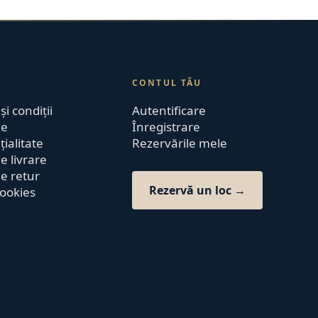
CONTUL TĂU
i condiții
Autentificare
de
Înregistrare
ialitate
Rezervările mele
de livrare
de retur
Rezervă un loc →
cookies