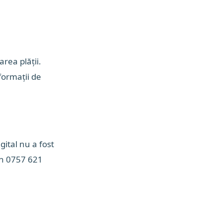
rea plății.
formații de
ital nu a fost
on 0757 621