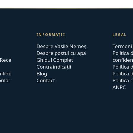
INFORMAȚII
LEGAL
Despre Vasile Nemeș
Termeni ș
Despre postul cu apă
Politica 
 Rece
Ghidul Complet
confidenț
Contraindicații
Politica 
nline
Blog
Politica 
orilor
Contact
Politica 
ANPC