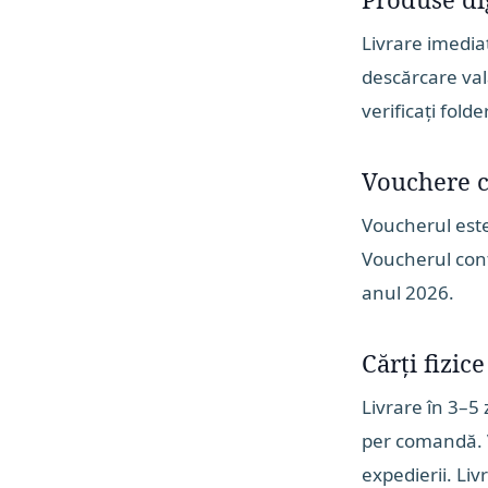
Livrare imedia
descărcare vala
verificați fol
Vouchere 
Voucherul este
Voucherul conți
anul 2026.
Cărți fizice
Livrare în 3–5 z
per comandă. V
expedierii. Li