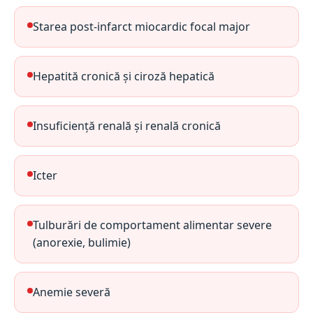
Starea post-infarct miocardic focal major
Hepatită cronică și ciroză hepatică
Insuficiență renală și renală cronică
Icter
Tulburări de comportament alimentar severe
(anorexie, bulimie)
Anemie severă