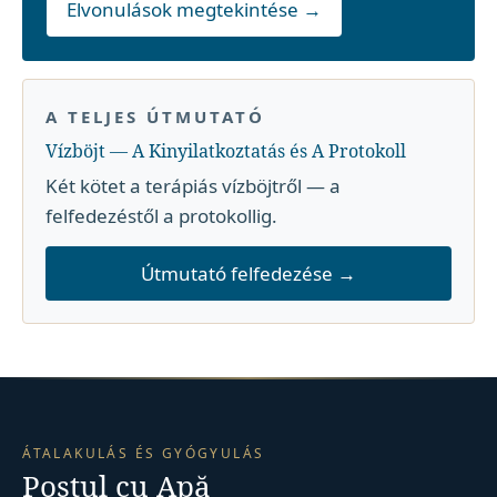
Elvonulások megtekintése →
A TELJES ÚTMUTATÓ
Vízböjt — A Kinyilatkoztatás és A Protokoll
Két kötet a terápiás vízböjtről — a
felfedezéstől a protokollig.
Útmutató felfedezése →
ÁTALAKULÁS ÉS GYÓGYULÁS
Postul cu Apă