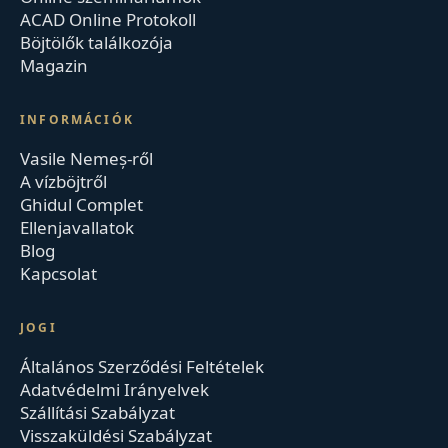
ACAD Online Protokoll
Böjtölők találkozója
Magazin
INFORMÁCIÓK
Vasile Nemeș-ről
A vízböjtről
Ghidul Complet
Ellenjavallatok
Blog
Kapcsolat
JOGI
Általános Szerződési Feltételek
Adatvédelmi Irányelvek
Szállítási Szabályzat
Visszaküldési Szabályzat