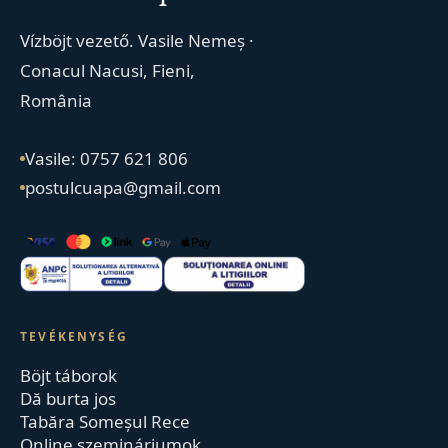
Vízböjt vezető. Vasile Nemeș ·
Conacul Nacusi, Fieni,
România
Vasile: 0757 621 806
postulcuapa@gmail.com
TEVÉKENYSÉG
Böjt táborok
Dă burta jos
Tabăra Someșul Rece
Online szemináriumok