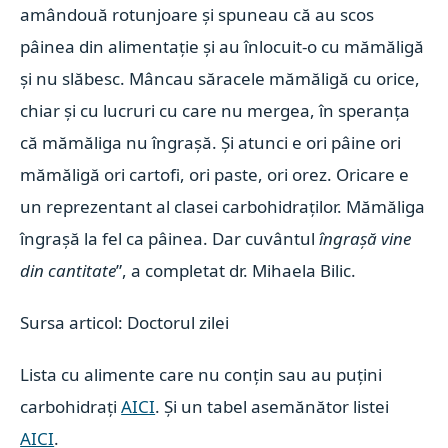
amândouă rotunjoare și spuneau că au scos
pâinea din alimentație și au înlocuit-o cu mămăligă
și nu slăbesc. Mâncau săracele mămăligă cu orice,
chiar și cu lucruri cu care nu mergea, în speranța
că mămăliga nu îngrașă. Și atunci e ori pâine ori
mămăligă ori cartofi, ori paste, ori orez. Oricare e
un reprezentant al clasei carbohidraților. Mămăliga
îngrașă la fel ca pâinea. Dar cuvântul
îngrașă vine
din cantitate
”, a completat dr. Mihaela Bilic.
Sursa articol: Doctorul zilei
Lista cu alimente care nu conțin sau au puțini
carbohidrați
AICI
.
Și un tabel asemănător listei
AICI
.