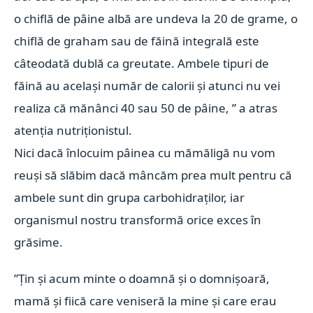
o chiflă de pâine albă are undeva la 20 de grame, o
chiflă de graham sau de făină integrală este
câteodată dublă ca greutate. Ambele tipuri de
făină au același număr de calorii și atunci nu vei
realiza că mănânci 40 sau 50 de pâine, ” a atras
atenția nutriționistul.
Nici dacă înlocuim pâinea cu mămăligă nu vom
reuși să slăbim dacă mâncăm prea mult pentru că
ambele sunt din grupa carbohidraților, iar
organismul nostru transformă orice exces în
grăsime.
”Țin și acum minte o doamnă și o domnișoară,
mamă și fiică care veniseră la mine și care erau