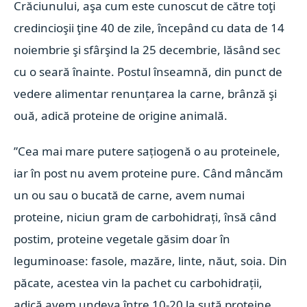
Crăciunului, aşa cum este cunoscut de către toţi
credincioşii ţine 40 de zile, începând cu data de 14
noiembrie şi sfârşind la 25 decembrie, lăsând sec
cu o seară înainte. Postul înseamnă, din punct de
vedere alimentar renunțarea la carne, brânză şi
ouă, adică proteine de origine animală.
”Cea mai mare putere sațiogenă o au proteinele,
iar în post nu avem proteine pure. Când mâncăm
un ou sau o bucată de carne, avem numai
proteine, niciun gram de carbohidrați, însă când
postim, proteine vegetale găsim doar în
leguminoase: fasole, mazăre, linte, năut, soia
. Din
păcate, acestea vin la pachet cu carbohidrații,
adică avem undeva între 10-20 la sută proteine,