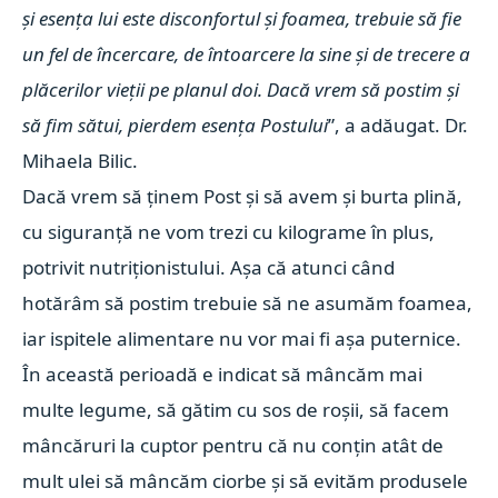
și esența lui este disconfortul și foamea, trebuie să fie
un fel de încercare, de întoarcere la sine și de trecere a
plăcerilor vieții pe planul doi. Dacă vrem să postim și
să fim sătui, pierdem esența Postului
”, a adăugat. Dr.
Mihaela Bilic.
Dacă vrem să ținem Post și să avem și burta plină,
cu siguranță ne vom trezi cu kilograme în plus,
potrivit nutriționistului. Așa că atunci când
hotărâm să postim trebuie să ne asumăm foamea,
iar ispitele alimentare nu vor mai fi așa puternice.
În această perioadă e indicat să mâncăm mai
multe legume, să gătim cu sos de roșii, să facem
mâncăruri la cuptor pentru că nu conțin atât de
mult ulei să mâncăm ciorbe și să evităm produsele