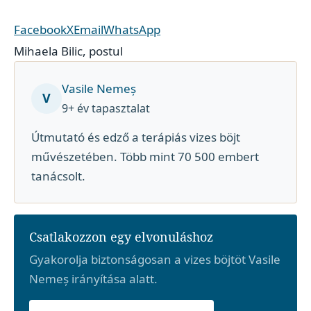
Facebook
X
Email
WhatsApp
Mihaela Bilic
,
postul
Vasile Nemeș
V
9+ év tapasztalat
Útmutató és edző a terápiás vizes böjt
művészetében. Több mint 70 500 embert
tanácsolt.
Csatlakozzon egy elvonuláshoz
Gyakorolja biztonságosan a vizes böjtöt Vasile
Nemeș irányítása alatt.