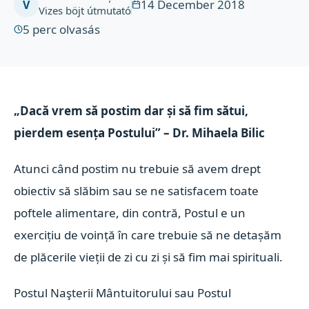
14 December 2018
V
Vizes böjt útmutató
5
perc olvasás
„Dacă vrem să postim dar și să fim sătui,
pierdem esența Postului” – Dr. Mihaela Bilic
Atunci când postim nu trebuie să avem drept
obiectiv să slăbim sau se ne satisfacem toate
poftele alimentare, din contră, Postul e un
exercițiu de voință în care trebuie să ne detașăm
de plăcerile vieții de zi cu zi și să fim mai spirituali.
Postul Naşterii Mântuitorului sau Postul