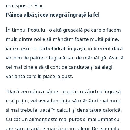
mai spus dr. Bilic.
Pâinea albă și cea neagră îngrașă la fel
În timpul Postului, o altă greșeală pe care o facem
mulți dintre noi e să mâncăm foarte multă pâine,
iar excesul de carbohidrați îngrașă, indiferent dacă
vorbim de pâine integrală sau de mămăligă. Așa că
cel mai bine e să ții cont de cantitate și să alegi
varianta care îți place la gust.
”Dacă vei mânca pâine neagră crezând că îngrașă
mai puțin, vei avea tendința să mănânci mai mult
și mai trebuie luată în calcul și densitatea calorică.
Cu cât un aliment este mai pufos și mai umflat cu
aer sau cu apă, e mai sărac în calorii. De exemplu,