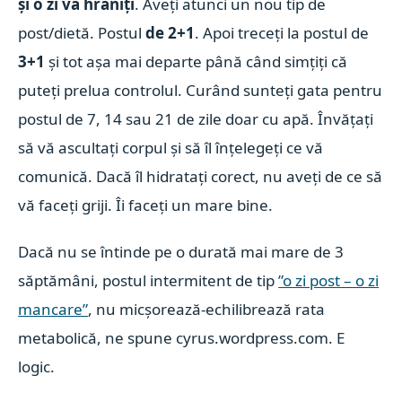
și o zi vă hrăniți
. Aveți atunci un nou tip de
post/dietă. Postul
de 2+1
. Apoi treceți la postul de
3+1
și tot așa mai departe până când simțiți că
puteți prelua controlul. Curând sunteți gata pentru
postul de 7, 14 sau 21 de zile doar cu apă. Învățați
să vă ascultați corpul și să îl înțelegeți ce vă
comunică. Dacă îl hidratați corect, nu aveți de ce să
vă faceți griji. Îi faceți un mare bine.
Dacă nu se întinde pe o durată mai mare de 3
săptămâni, postul intermitent de tip
”o zi post – o zi
mancare”
, nu micșorează-echilibrează rata
metabolică, ne spune
cyrus.wordpress.com
. E
logic.