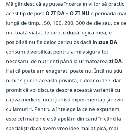
Mă gândesc că aș putea încerca în viitor să practic
acest tip de post
O ZI DA – O ZI
NU
o perioadă mai
lungă de timp… 50, 100, 200, 300 de zile sau, de ce
nu, toată viața, deoarece după logica mea, e
posibil să nu fie deloc periculos dacă în
ziua DA
consum diversificat pentru a-mi asigura tot
necesarul de nutrienți până la următoarea
zi DA
.
Hai că poate am exagerat, poate nu. Încă nu știu
nimic sigur în această privință, e doar o idee, dar
promit că voi discuta despre această variantă cu
câțiva medici și nutriționiști experimentați și revin
cu lămuriri. Pentru a înțelege la ce ne expunem,
este cel mai bine e să apelăm din când în când la
specialiști dacă avem vreo idee mai atipică, mai