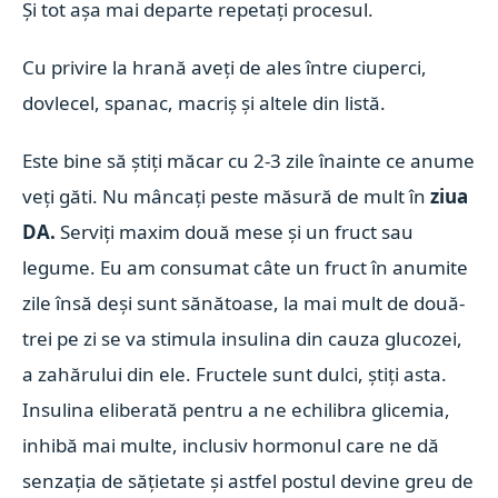
Și tot așa mai departe repetați procesul.
Cu privire la hrană aveți de ales între ciuperci,
dovlecel, spanac, macriș și altele din listă.
Este bine să știți măcar cu 2-3 zile înainte ce anume
veți găti. Nu mâncați peste măsură de mult în
ziua
DA.
Serviți maxim două mese și un fruct sau
legume. Eu am consumat câte un fruct în anumite
zile însă deși sunt sănătoase, la mai mult de două-
trei pe zi se va stimula insulina din cauza glucozei,
a zahărului din ele. Fructele sunt dulci, știți asta.
Insulina eliberată pentru a ne echilibra glicemia,
inhibă mai multe, inclusiv hormonul care ne dă
senzația de sățietate și astfel postul devine greu de