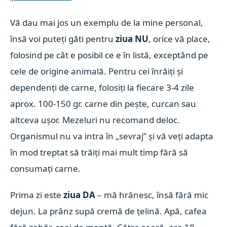
Vă dau mai jos un exemplu de la mine personal,
însă voi puteți găti pentru
ziua NU
, orice vă place,
folosind pe cât e posibil ce e în listă, exceptând pe
cele de origine animală. Pentru cei înrăiți și
dependenți de carne, folosiți la fiecare 3-4 zile
aprox. 100-150 gr. carne din pește, curcan sau
altceva ușor. Mezeluri nu recomand deloc.
Organismul nu va intra în „sevraj” și vă veți adapta
în mod treptat să trăiți mai mult timp fără să
consumați carne.
Prima zi este
ziua DA
– mă hrănesc, însă fără mic
dejun. La prânz supă cremă de țelină. Apă, cafea