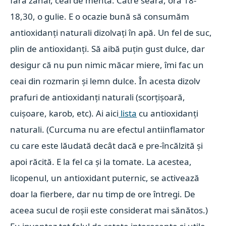
fără zahăr, ceai de mentă. Către seară, ora 18-
18,30, o gulie. E o ocazie bună să consumăm
antioxidanți naturali dizolvați în apă. Un fel de suc,
plin de antioxidanți. Să aibă puțin gust dulce, dar
desigur că nu pun nimic măcar miere, îmi fac un
ceai din rozmarin și lemn dulce. În acesta dizolv
prafuri de antioxidanți naturali (scorțișoară,
cuișoare, karob, etc). Ai aici
lista
cu antioxidanți
naturali. (Curcuma nu are efectul antiinflamator
cu care este lăudată decât dacă e pre-încălzită și
apoi răcită. E la fel ca și la tomate. La acestea,
licopenul, un antioxidant puternic, se activează
doar la fierbere, dar nu timp de ore întregi. De
aceea sucul de roșii este considerat mai sănătos.)