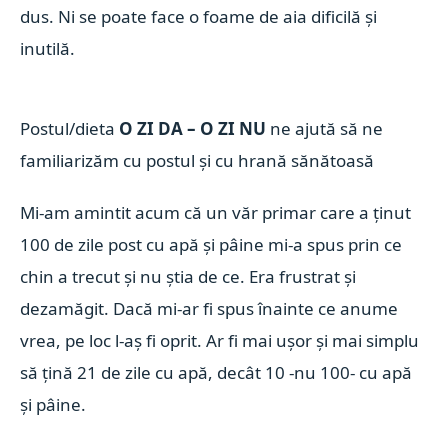
dus. Ni se poate face o foame de aia dificilă și
inutilă.
Postul/dieta
O ZI DA – O ZI
NU
ne ajută să ne
familiarizăm
cu postul și cu hrană sănătoasă
Mi-am amintit acum că un văr primar care a ținut
100 de zile post cu apă și pâine mi-a spus prin ce
chin a trecut și nu știa de ce. Era frustrat și
dezamăgit. Dacă mi-ar fi spus înainte ce anume
vrea, pe loc l-aș fi oprit. Ar fi mai ușor și mai simplu
să țină 21 de zile cu apă, decât 10 -nu 100- cu apă
și pâine.