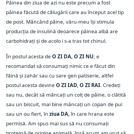
Pâinea din ziua de azi nu este precum a fost
pâinea făcută de călugării care au început acel tip
de post. Mâncând pâine, văru-meu își stimula
producția de insulină deoarece pâinea albă are
carbohidrați și de acolo i s-a tras tot chinul.
În postul acesta de
O ZI DA, O ZI NU
, e
recomandat să consumați nimic ce e făcut din
făină și zahăr sau cu sare gen patiserie, altfel
postul acesta devine
O ZI IAD, O ZI RAI
. Credeți
sau nu, decât să mâncați un colț de pâine, o clătită
sau un biscuit, mai bine mâncați un copan de pui
sau un ou fiert, în
ziua DA,
în care hrana este
permisă. Am spus mai sus să nu consumați
proteină de origine animală, însă acum am vrut să