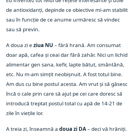
Eu inventez tot felul de rețete interesante și utile
de antioxidanți, depinde ce obiective mi-am stabilit
sau în funcție de ce anume urmăresc să vindec
sau să previn.
A doua zi e
ziua NU
– fără hrană. Am consumat
doar apă, cafea și ceai dar fără zahăr. Nici un lichid
alimentar gen sana, kefir, lapte bătut, smântână,
etc. Nu m-am simțit neobișnuit. A fost totul bine.
Am dus cu bine postul acesta. Am vrut și să găsesc
încă o cale prin care să ajut pe cei care doresc să
introducă treptat postul total cu apă de 14-21 de
zile în viețile lor.
A treia zi, înseamnă a
doua
zi DA
– deci vă hrăniți.