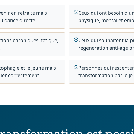
enir en retraite mais
Ceux qui ont besoin d'un
guidance directe
physique, mental et emo
ions chroniques, fatigue,
Ceux qui souhaitent la p
x
regeneration anti-age p
tophagie et le jeune mais
Personnes qui ressentent 
iquer correctement
transformation par le j
transformation est possi