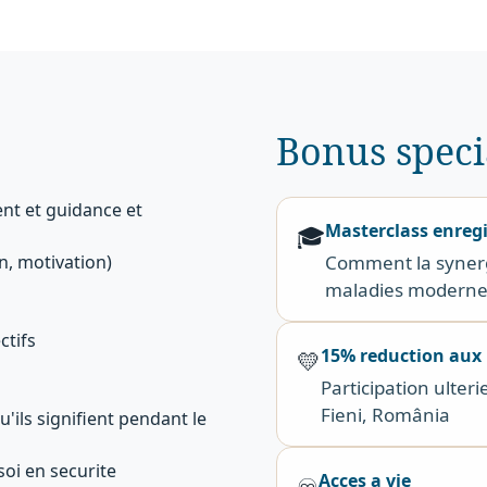
Bonus spec
nt et guidance et
Masterclass enregi
🎓
n, motivation)
Comment la synerg
maladies moderne
ctifs
15% reduction aux 
💛
Participation ulter
Fieni, România
u'ils signifient pendant le
soi en securite
Acces a vie
♾️