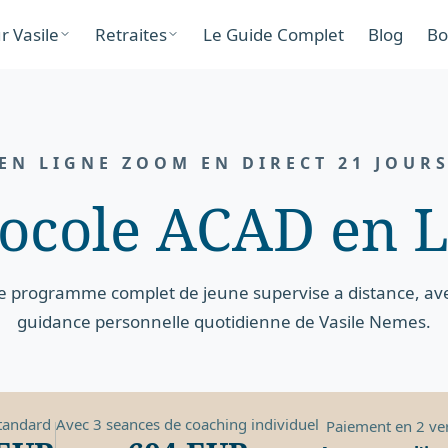
r Vasile
Retraites
Le Guide Complet
Blog
Bo
EN LIGNE ZOOM EN DIRECT 21 JOUR
tocole ACAD en L
e programme complet de jeune supervise a distance, av
guidance personnelle quotidienne de Vasile Nemes.
tandard
Avec 3 seances de coaching individuel
Paiement en 2 ve