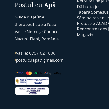
Retraites de jeû
Postul cu Apă
Dă burta jos
Tabăra Someșul
Guide du jeûne
Séminaires en l
Protocole ACAD 
thérapeutique à l'eau.
Rencontres des 
Vasile Nemeș · Conacul
Magazin
Nacusi, Fieni, România.
Vasile: 0757 621 806
postulcuapa@gmail.com