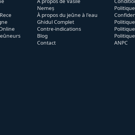
ne
À propos de Vasile
Conditio
Nemeș
Politiqu
 Rece
À propos du jeûne à l'eau
Confiden
igne
Ghidul Complet
Politique
Online
Contre-indications
Politiqu
jeûneurs
Blog
Politiqu
Contact
ANPC