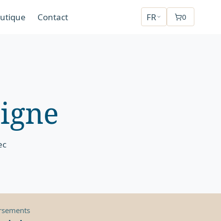
utique
Contact
FR
0
S
igne
ec
rsements