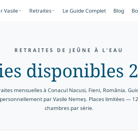
r Vasile
Retraites
Le Guide Complet
Blog
Bo
RETRAITES DE JEÛNE À L'EAU
ies disponibles 
raites mensuelles à Conacul Nacusi, Fieni, România. Gui
personnellement par Vasile Nemeș. Places limitées — 1
chambres par série.