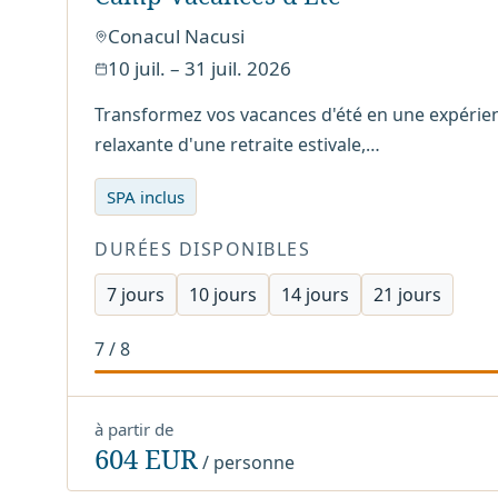
Conacul Nacusi
10 juil. – 31 juil. 2026
Transformez vos vacances d'été en une expérien
relaxante d'une retraite estivale,…
SPA inclus
DURÉES DISPONIBLES
7
jours
10
jours
14
jours
21
jours
7
/
8
à partir de
604 EUR
/ personne