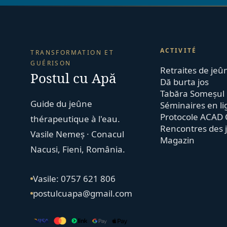
ACTIVITÉ
TRANSFORMATION ET
GUÉRISON
Retraites de jeû
Postul cu Apă
Dă burta jos
Tabăra Someșul
Guide du jeûne
Séminaires en l
Protocole ACAD 
thérapeutique à l'eau.
Rencontres des 
Vasile Nemeș · Conacul
Magazin
Nacusi, Fieni, România.
Vasile: 0757 621 806
postulcuapa@gmail.com