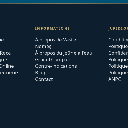
INFORMATIONS
JURIDIQ
ne
À propos de Vasile
Conditio
Nemeș
Politiqu
 Rece
À propos du jeûne à l'eau
Confiden
igne
Ghidul Complet
Politique
Online
Contre-indications
Politiqu
jeûneurs
Blog
Politiqu
Contact
ANPC