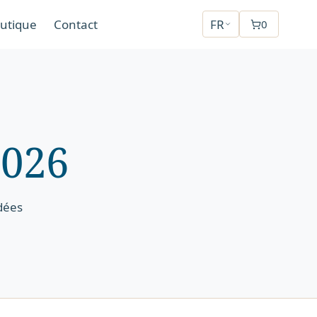
utique
Contact
FR
0
2026
dées
2