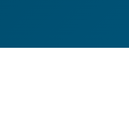
TRANSFORMATION ET GUÉRISON
Postul cu Apă
Guide du jeûne
thérapeutique à l'eau. Vasile
Nemeș · Conacul Nacusi,