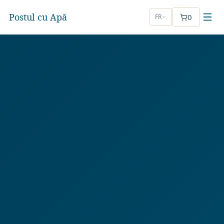
Postul cu Apă
0
FR