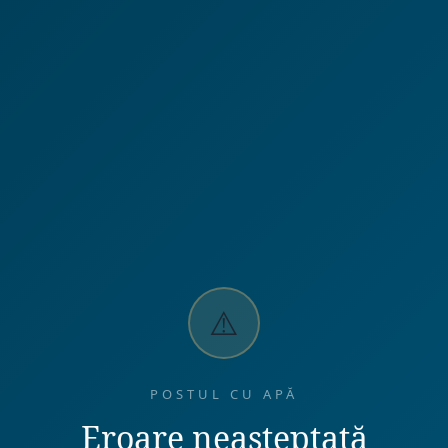
⚠️
POSTUL CU APĂ
Eroare neașteptată