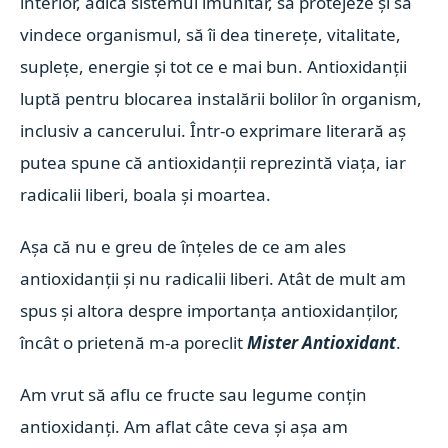
interior, adică sistemul imunitar, să protejeze și să
vindece organismul, să îi dea tinerețe, vitalitate,
suplețe, energie și tot ce e mai bun. Antioxidanții
luptă pentru blocarea instalării bolilor în organism,
inclusiv a cancerului. Într-o exprimare literară aș
putea spune că antioxidanții reprezintă viața, iar
radicalii liberi, boala și moartea.
Așa că nu e greu de înțeles de ce am ales
antioxidanții și nu radicalii liberi. Atât de mult am
spus și altora despre importanța antioxidanților,
încât o prietenă m-a poreclit
Mister Antioxidant
.
Am vrut să aflu ce fructe sau legume conțin
antioxidanți. Am aflat câte ceva și așa am