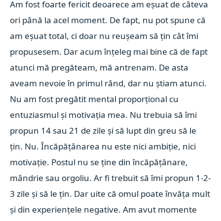
Am fost foarte fericit deoarece am eșuat de câteva
ori până la acel moment. De fapt, nu pot spune că
am eșuat total, ci doar nu reușeam să țin cât îmi
propusesem. Dar acum înțeleg mai bine că de fapt
atunci mă pregăteam, mă antrenam. De asta
aveam nevoie în primul rând, dar nu știam atunci.
Nu am fost pregătit mental proporțional cu
entuziasmul și motivația mea. Nu trebuia să îmi
propun 14 sau 21 de zile și să lupt din greu să le
țin. Nu. Încăpățânarea nu este nici ambiție, nici
motivație. Postul nu se ține din încăpățânare,
mândrie sau orgoliu. Ar fi trebuit să îmi propun 1-2-
3 zile și să le țin. Dar uite că omul poate învăța mult
și din experiențele negative. Am avut momente