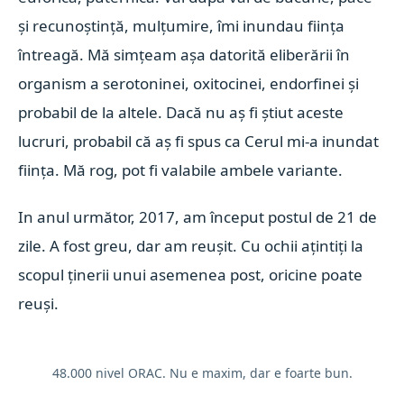
și recunoștință, mulțumire, îmi inundau ființa
întreagă. Mă simțeam așa datorită eliberării în
organism a serotoninei, oxitocinei, endorfinei și
probabil de la altele. Dacă nu aș fi știut aceste
lucruri, probabil că aș fi spus ca Cerul mi-a inundat
ființa. Mă rog, pot fi valabile ambele variante.
In anul următor, 2017, am început postul de 21 de
zile. A fost greu, dar am reușit. Cu ochii ațintiți la
scopul ținerii unui asemenea post, oricine poate
reuși.
48.000 nivel ORAC. Nu e maxim, dar e foarte bun.