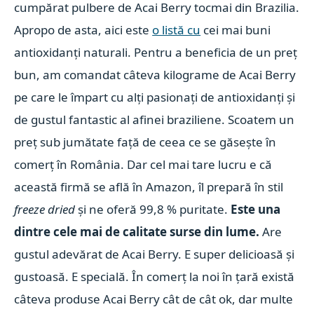
cumpărat pulbere de Acai Berry tocmai din Brazilia.
Apropo de asta, aici este
o listă cu
cei mai buni
antioxidanți naturali. Pentru a beneficia de un preț
bun, am comandat câteva kilograme de Acai Berry
pe care le împart cu alți pasionați de antioxidanți și
de gustul fantastic al afinei braziliene. Scoatem un
preț sub jumătate față de ceea ce se găsește în
comerț în România. Dar cel mai tare lucru e că
această firmă se află în Amazon, îl prepară în stil
freeze dried
și ne oferă 99,8 % puritate.
Este una
dintre cele mai de calitate surse din lume.
Are
gustul adevărat de Acai Berry. E super delicioasă și
gustoasă. E specială. În comerț la noi în țară există
câteva produse Acai Berry cât de cât ok, dar multe