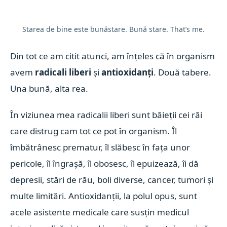
Starea de bine este bunăstare. Bună stare. That’s me.
Din tot ce am citit atunci, am înțeles că în organism
avem
radicali liberi
și
antioxidanți
. Două tabere.
Una bună, alta rea.
În viziunea mea radicalii liberi sunt băieții cei răi
care distrug cam tot ce pot în organism. Îl
îmbătrânesc prematur, îl slăbesc în fața unor
pericole, îl îngrașă, îl obosesc, îl epuizează, îi dă
depresii, stări de rău, boli diverse, cancer, tumori și
multe limitări. Antioxidanții, la polul opus, sunt
acele asistente medicale care susțin medicul