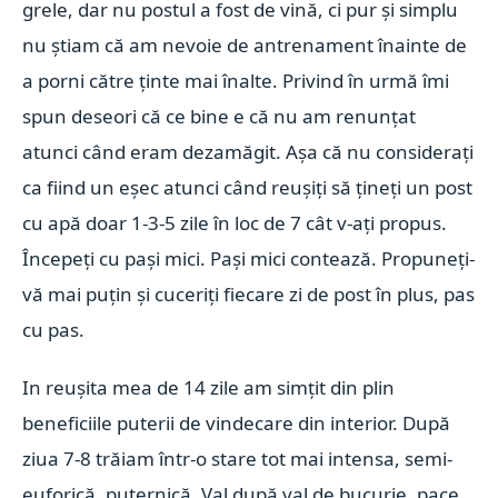
grele, dar nu postul a fost de vină, ci pur și simplu
nu știam că am nevoie de antrenament înainte de
a porni către ținte mai înalte. Privind în urmă îmi
spun deseori că ce bine e că nu am renunțat
atunci când eram dezamăgit. Așa că nu considerați
ca fiind un eșec atunci când reușiți să țineți un post
cu apă doar 1-3-5 zile în loc de 7 cât v-ați propus.
Începeți cu pași mici. Pași mici contează. Propuneți-
vă mai puțin și cuceriți fiecare zi de post în plus, pas
cu pas.
In reușita mea de 14 zile am simțit din plin
beneficiile puterii de vindecare din interior.
După
ziua 7-8 trăiam într-o stare tot mai intensa, semi-
euforică, puternică. Val după val de bucurie, pace