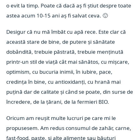
o evit la timp. Poate că dacă aș fi știut despre toate
astea acum 10-15 ani aș fi salvat ceva. 🙂
Desigur că nu mă îmbăt cu apă rece. Este clar că
această stare de bine, de putere și sănătate
dobândită, trebuie păstrată, trebuie menținută
printr-un stil de viață cât mai sănătos, cu mișcare,
optimism, cu bucuria inimii, în iubire, pace,
credința în bine, cu antioxidanți, cu hrană mai
puțină dar de calitate și când se poate, din surse de
încredere, de la țărani, de la fermieri BIO.
Oricum am reușit multe lucruri pe care mi le
propusesem. Am redus consumul de zahăr, carne,
fast-food, paste, și alte alimente sau băuturi