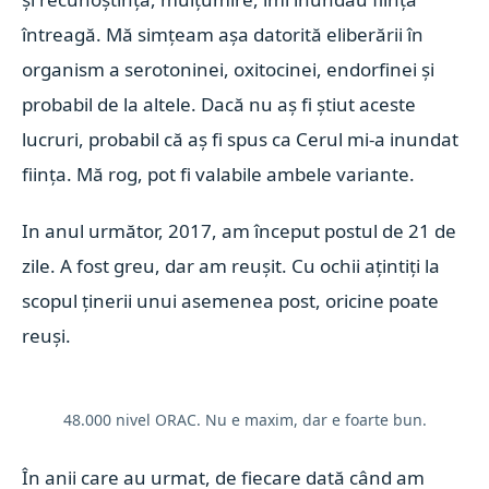
întreagă. Mă simțeam așa datorită eliberării în
organism a serotoninei, oxitocinei, endorfinei și
probabil de la altele. Dacă nu aș fi știut aceste
lucruri, probabil că aș fi spus ca Cerul mi-a inundat
ființa. Mă rog, pot fi valabile ambele variante.
In anul următor, 2017, am început postul de 21 de
zile. A fost greu, dar am reușit. Cu ochii ațintiți la
scopul ținerii unui asemenea post, oricine poate
reuși.
48.000 nivel ORAC. Nu e maxim, dar e foarte bun.
În anii care au urmat, de fiecare dată când am