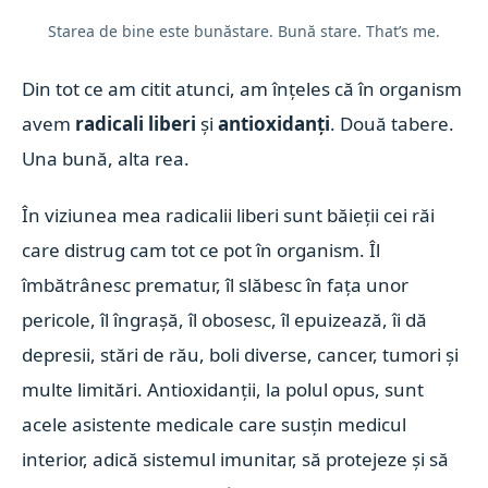
Starea de bine este bunăstare. Bună stare. That’s me.
Din tot ce am citit atunci, am înțeles că în organism
avem
radicali liberi
și
antioxidanți
. Două tabere.
Una bună, alta rea.
În viziunea mea radicalii liberi sunt băieții cei răi
care distrug cam tot ce pot în organism. Îl
îmbătrânesc prematur, îl slăbesc în fața unor
pericole, îl îngrașă, îl obosesc, îl epuizează, îi dă
depresii, stări de rău, boli diverse, cancer, tumori și
multe limitări. Antioxidanții, la polul opus, sunt
acele asistente medicale care susțin medicul
interior, adică sistemul imunitar, să protejeze și să