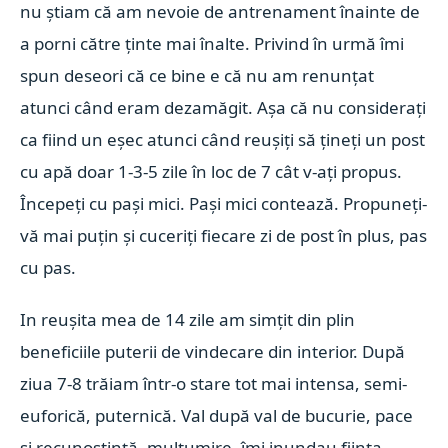
nu știam că am nevoie de antrenament înainte de
a porni către ținte mai înalte. Privind în urmă îmi
spun deseori că ce bine e că nu am renunțat
atunci când eram dezamăgit. Așa că nu considerați
ca fiind un eșec atunci când reușiți să țineți un post
cu apă doar 1-3-5 zile în loc de 7 cât v-ați propus.
Începeți cu pași mici. Pași mici contează. Propuneți-
vă mai puțin și cuceriți fiecare zi de post în plus, pas
cu pas.
In reușita mea de 14 zile am simțit din plin
beneficiile puterii de vindecare din interior.
După
ziua 7-8 trăiam într-o stare tot mai intensa, semi-
euforică, puternică. Val după val de bucurie, pace
și recunoștință, mulțumire, îmi inundau ființa