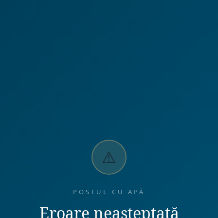
⚠️
POSTUL CU APĂ
Eroare neașteptată