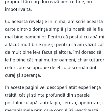
propriul tău corp lucrează pentru tine, nu
împotriva ta.
Cu această revelație în inimă, am scris această
carte dintr-o dorință simplă și sinceră: să le fie
mai bine oamenilor. Pentru că postul cu apă mi-
a făcut mult bine mie și pentru că am văzut cât
de mult bine le-a făcut și altora, îmi doresc să
le fie bine cât mai multor oameni, chiar tuturor
celor care se apropie de el cu discernământ,
curaj și speranță.
În aceste pagini vei descoperi atât experiență
trăită, cât și știința profundă din spatele
postului cu apă: autofagia, cetoza, apoptoza și
mecanismele prin care corpul își reactivează