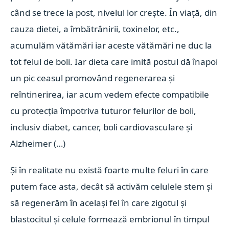
când se trece la post, nivelul lor crește. În viață, din
cauza dietei, a îmbătrânirii, toxinelor, etc.,
acumulăm vătămări iar aceste vătămări ne duc la
tot felul de boli. Iar dieta care imită postul dă înapoi
un pic ceasul promovând regenerarea și
reîntinerirea, iar acum vedem efecte compatibile
cu protecția împotriva tuturor felurilor de boli,
inclusiv diabet, cancer, boli cardiovasculare și
Alzheimer (…)
Și în realitate nu există foarte multe feluri în care
putem face asta, decât să activăm celulele stem și
să regenerăm în același fel în care zigotul și
blastocitul și celule formează embrionul în timpul