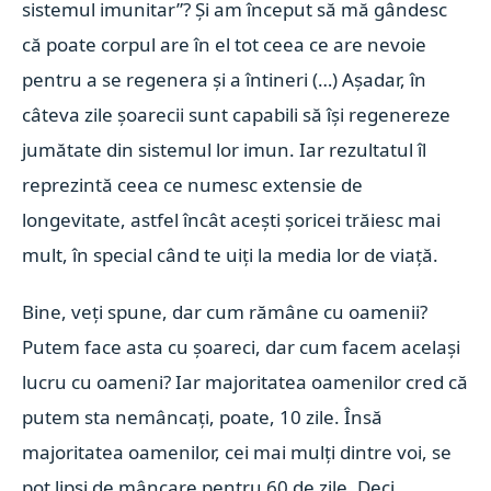
sistemul imunitar”? Și am început să mă gândesc
că poate corpul are în el tot ceea ce are nevoie
pentru a se regenera și a întineri (…) Așadar, în
câteva zile șoarecii sunt capabili să își regenereze
jumătate din sistemul lor imun. Iar rezultatul îl
reprezintă ceea ce numesc extensie de
longevitate, astfel încât acești șoricei trăiesc mai
mult, în special când te uiți la media lor de viață.
Bine, veți spune, dar cum rămâne cu oamenii?
Putem face asta cu șoareci, dar cum facem același
lucru cu oameni? Iar majoritatea oamenilor cred că
putem sta nemâncați, poate, 10 zile. Însă
majoritatea oamenilor, cei mai mulți dintre voi, se
pot lipsi de mâncare pentru 60 de zile. Deci,