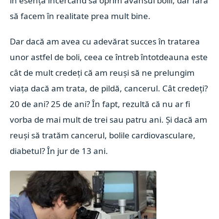
în esență încercând să oprim avansul bolii, dar fără
să facem în realitate prea mult bine.
Dar dacă am avea cu adevărat succes în tratarea
unor astfel de boli, ceea ce întreb întotdeauna este
cât de mult credeți că am reuși să ne prelungim
viața dacă am trata, de pildă, cancerul. Cât credeți?
20 de ani? 25 de ani? În fapt, rezultă că nu ar fi
vorba de mai mult de trei sau patru ani. Și dacă am
reuși să tratăm cancerul, bolile cardiovasculare,
diabetul? În jur de 13 ani.