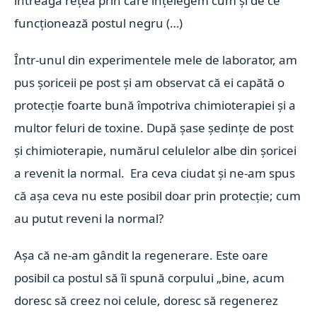
întreagă rețea prin care înțelegem cum și de ce
funcționează postul negru (…)
Într-unul din experimentele mele de laborator, am
pus șoriceii pe post și am observat că ei capătă o
protecție foarte bună împotriva chimioterapiei și a
multor feluri de toxine. După șase ședințe de post
și chimioterapie, numărul celulelor albe din șoricei
a revenit la normal. Era ceva ciudat și ne-am spus
că așa ceva nu este posibil doar prin protecție; cum
au putut reveni la normal?
Așa că ne-am gândit la regenerare. Este oare
posibil ca postul să îi spună corpului „bine, acum
doresc să creez noi celule, doresc să regenerez