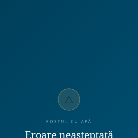
⚠️
POSTUL CU APĂ
Eroare neașteptată