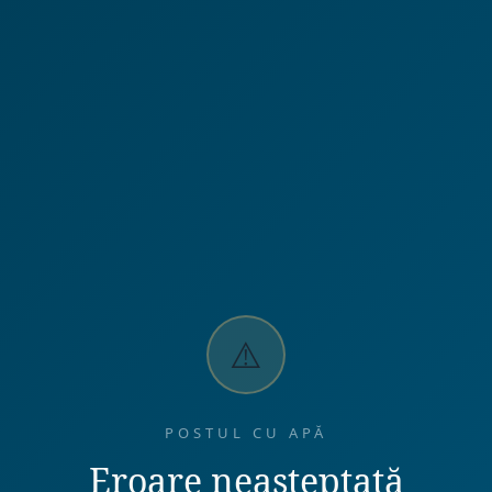
⚠️
POSTUL CU APĂ
Eroare neașteptată