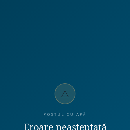
⚠️
POSTUL CU APĂ
Eroare neașteptată