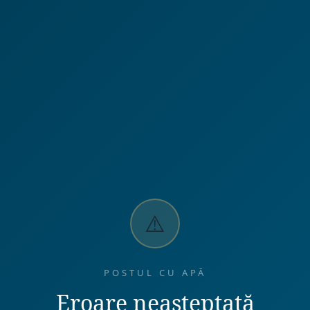
⚠️
POSTUL CU APĂ
Eroare neașteptată