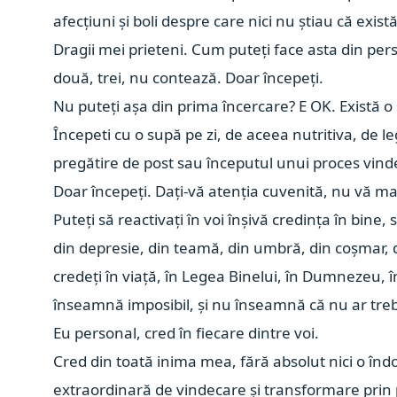
afecțiuni și boli despre care nici nu știau că există
Dragii mei prieteni. Cum puteți face asta din pers
două, trei, nu contează. Doar începeți.
Nu puteți așa din prima încercare? E OK. Există o
Începeti cu o supă pe zi, de aceea nutritiva, de l
pregătire de post sau începutul unui proces vinde
Doar începeți. Dați-vă atenția cuvenită, nu vă mai
Puteți să reactivați în voi înșivă credința în bine, 
din depresie, din teamă, din umbră, din coșmar, di
credeți în viață, în Legea Binelui, în Dumnezeu, î
înseamnă imposibil, și nu înseamnă că nu ar treb
Eu personal, cred în fiecare dintre voi.
Cred din toată inima mea, fără absolut nici o îndoi
extraordinară de vindecare și transformare prin 