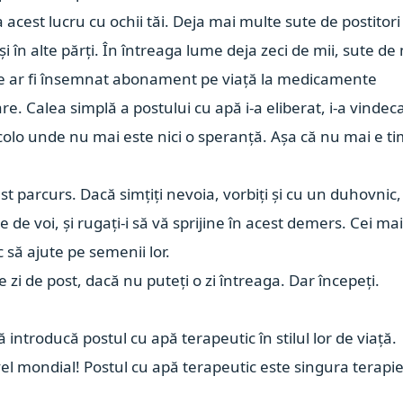
 acest lucru cu ochii tăi. Deja mai multe sute de postitori
i în alte părți. În întreaga lume deja zeci de mii, sute de 
 ce ar fi însemnat abonament pe viață la medicamente
re. Calea simplă a postului cu apă i-a eliberat, i-a vindeca
olo unde nu mai este nici o speranță. Așa că nu mai e t
est parcurs. Dacă simțiți nevoia, vorbiți și cu un duhovnic,
de voi, și rugați-i să vă sprijine în acest demers. Cei ma
 să ajute pe semenii lor.
e zi de post, dacă nu puteți o zi întreaga. Dar începeți.
 introducă postul cu apă terapeutic în stilul lor de viață.
el mondial! Postul cu apă terapeutic este singura terapi