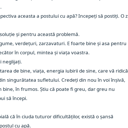
.
pectiva aceasta a postului cu apă? Incepeți să postiți. O z
 soluție și pentru această problemă.
egume, verdețuri, zarzavaturi. E foarte bine și asa pentru
cător în corpul, mintea și viața voastra.
 neglijați.
starea de bine, viața, energia iubirii de sine, care vă ridic
n singurătatea sufletului. Credeți din nou în voi înșivă,
n bine, în frumos. Știu că poate fi greu, dar greu nu
ui să începi.
ală că în ciuda tuturor dificultăților, există o șansă
postul cu apă.