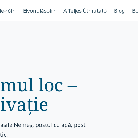
le-ról
Elvonulások
A Teljes Útmutató
Blog
Bo
imul loc –
ivație
 Vasile Nemeș, postul cu apă, post
tic,