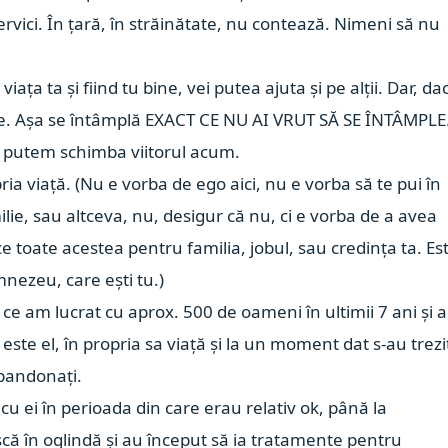
servici. În țară, în străinătate, nu contează.
Nimeni să nu
ța ta și fiind tu bine, vei putea ajuta și pe alții. Dar, da
e tine. Așa se întâmplă EXACT CE NU AI VRUT SĂ SE ÎNTÂMPLE
 că putem schimba viitorul acum.
ia viață. (Nu e vorba de ego aici, nu e vorba să te pui în
milie, sau altceva, nu, desigur că nu, ci e vorba de a avea
i face toate acestea pentru familia, jobul, sau credința ta. Es
mnezeu, care ești tu.)
 ce am lucrat cu aprox. 500 de oameni în ultimii 7 ani și 
este el, în propria sa viață și la un moment dat s-au trezi
 abandonați.
cu ei în perioada din care erau relativ ok, până la
ă în oglindă și au început să ia tratamente pentru