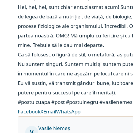
Hei, hei, hei, sunt chiar entuziasmat acum! Sunte
de legea de bază a nutriției, de viață, de biolog
procese fiziologice ale organismului. Incredibil. 
partea noastră. OMG! Mă umplu cu fericire și cu l
mine. Trebuie să le dau mai departe.
Ca să folosesc o figură de stil, o metaforă, aș p
Nu suntem singuri. Suntem mulți și suntem pute
în momentul în care ne așezăm pe locul care ni se
Eu vă susțin, vă transmit gânduri bune, iubitoa
putere pentru succesul pe care îl meritați.
#postulcuapa
#post
#postulnegru
#vasilenemes
Facebook
X
Email
WhatsApp
Vasile Nemeș
V