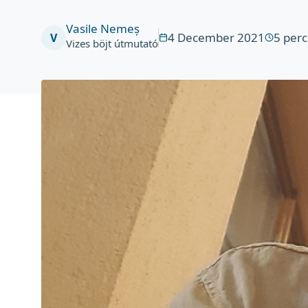
Vasile Nemeș
4 December 2021
5
perc
V
Vizes böjt útmutató