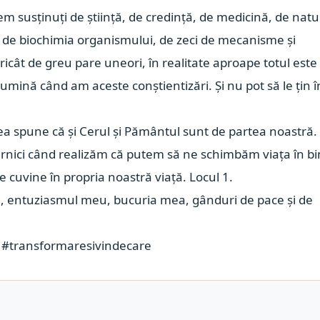
m susținuți de știință, de credință, de medicină, de natu
ie, de biochimia organismului, de zeci de mecanisme și
Oricât de greu pare uneori, în realitate aproape totul este
umină când am aceste conștientizări. Și nu pot să le țin î
utea spune că și Cerul și Pământul sunt de partea noastră.
rnici când realizăm că putem să ne schimbăm viața în b
 cuvine în propria noastră viață. Locul 1.
re, entuziasmul meu, bucuria mea, gânduri de pace și de
#transformaresivindecare