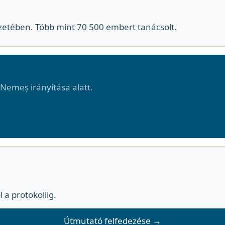
zetében. Több mint 70 500 embert tanácsolt.
 Nemeș irányítása alatt.
l a protokollig.
Útmutató felfedezése →