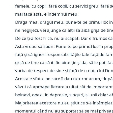
femeie, cu copii, fără copii, cu servici greu, fără 
mai facă asta, e îndemnul meu.
Draga mea, dragul meu, pune-te pe primul loc în via
ne neglijezi, vei ajunge ca alții să aibă grijă d
De ce ți-a fost frică, nu ai scăpat. Dar e frumos
Asta vreau să spun. Pune-te pe primul loc în propr
față și să ignori responsabilitățile tale față de fa
grijă de tine ca să îți fie bine ție și da, să le poț
vorba de respect de sine și față de creația lui Du
Acesta e sfatul pe care îl dau tuturor acum, după
văzut că aproape fiecare a uitat cât de important 
bolnavi, obezi, în depresie, singuri, și unii chiar
Majoritatea acestora nu au știut ce s-a întâmplat 
momentul când nu au suportat să se mai priveasc