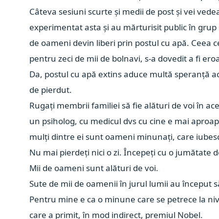
Câteva sesiuni scurte și medii de post și vei vedea
experimentat asta și au mărturisit public în grup ș
de oameni devin liberi prin postul cu apă. Ceea
pentru zeci de mii de bolnavi, s-a dovedit a fi eroa
Da, postul cu apă extins aduce multă speranță ac
de pierdut.
Rugați membrii familiei să fie alături de voi în ac
un psiholog, cu medicul dvs cu cine e mai aproape 
mulți dintre ei sunt oameni minunați, care iubesc
Nu mai pierdeți nici o zi. Începeți cu o jumătate d
Mii de oameni sunt alături de voi.
Sute de mii de oamenii în jurul lumii au început să
Pentru mine e ca o minune care se petrece la niv
care a primit, în mod indirect, premiul Nobel.