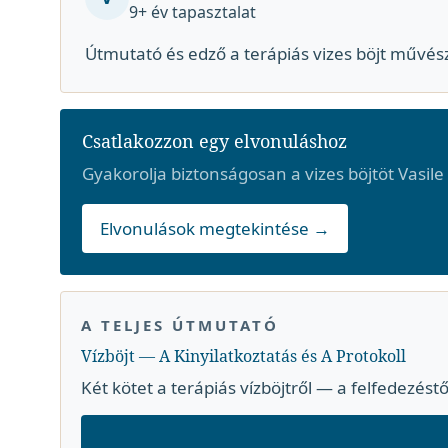
9+ év tapasztalat
Útmutató és edző a terápiás vizes böjt művés
Csatlakozzon egy elvonuláshoz
Gyakorolja biztonságosan a vizes böjtöt Vasile
Elvonulások megtekintése →
A TELJES ÚTMUTATÓ
Vízböjt — A Kinyilatkoztatás és A Protokoll
Két kötet a terápiás vízböjtről — a felfedezéstő