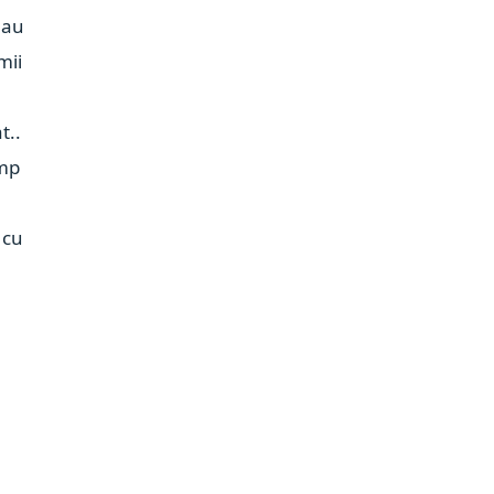
 au
mii
t..
imp
 cu
i
e