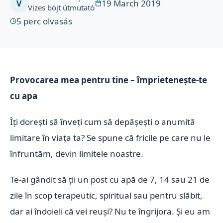
19 March 2019
V
Vizes böjt útmutató
5
perc olvasás
Provocarea mea pentru tine – împrietenește-te
cu apa
Îți dorești să înveți cum să depășești o anumită
limitare în viața ta? Se spune că fricile pe care nu le
înfruntăm, devin limitele noastre.
Te-ai gândit să ții un post cu apă de 7, 14 sau 21 de
zile în scop terapeutic, spiritual sau pentru slăbit,
dar ai îndoieli că vei reuși? Nu te îngrijora. Și eu am