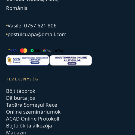
România
Vasile: 0757 621 806
postulcuapa@gmail.com
TEVÉKENYSÉG
Böjt táborok
Dă burta jos
Tabăra Someșul Rece
Online szemináriumok
ACAD Online Protokoll
Böjtölők találkozója
Magazin