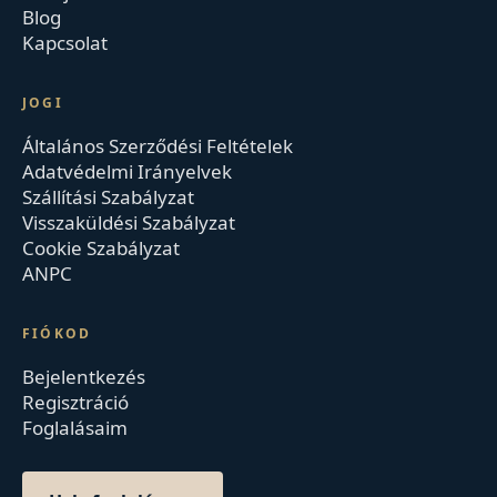
Blog
Kapcsolat
JOGI
Általános Szerződési Feltételek
Adatvédelmi Irányelvek
Szállítási Szabályzat
Visszaküldési Szabályzat
Cookie Szabályzat
ANPC
FIÓKOD
Bejelentkezés
Regisztráció
Foglalásaim