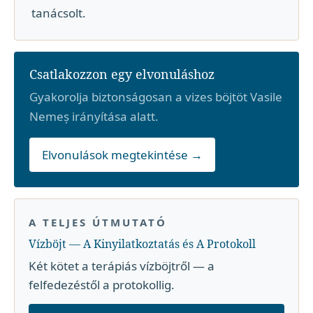
tanácsolt.
Csatlakozzon egy elvonuláshoz
Gyakorolja biztonságosan a vizes böjtöt Vasile
Nemeș irányítása alatt.
Elvonulások megtekintése →
A TELJES ÚTMUTATÓ
Vízböjt — A Kinyilatkoztatás és A Protokoll
Két kötet a terápiás vízböjtről — a
felfedezéstől a protokollig.