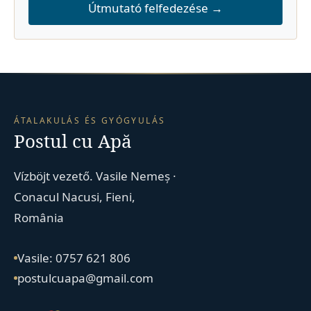
Útmutató felfedezése →
ÁTALAKULÁS ÉS GYÓGYULÁS
Postul cu Apă
Vízböjt vezető. Vasile Nemeș ·
Conacul Nacusi, Fieni,
România
Vasile: 0757 621 806
postulcuapa@gmail.com