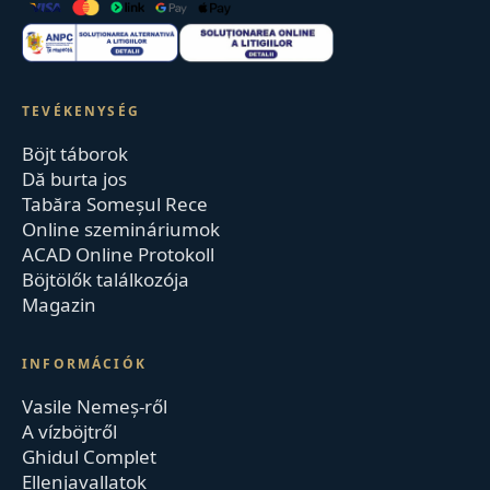
TEVÉKENYSÉG
Böjt táborok
Dă burta jos
Tabăra Someșul Rece
Online szemináriumok
ACAD Online Protokoll
Böjtölők találkozója
Magazin
INFORMÁCIÓK
Vasile Nemeș-ről
A vízböjtről
Ghidul Complet
Ellenjavallatok