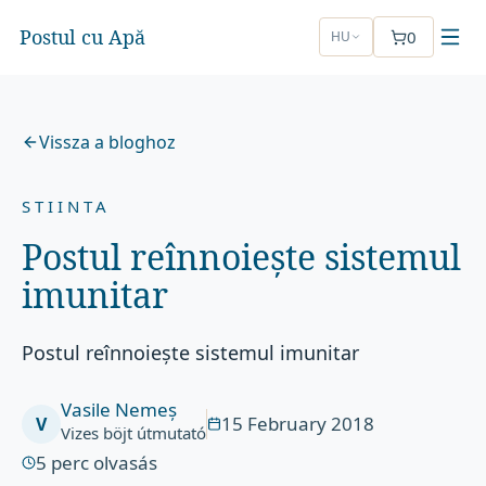
Postul cu Apă
0
HU
Vissza a bloghoz
STIINTA
Postul reînnoiește sistemul
imunitar
Postul reînnoiește sistemul imunitar
Vasile Nemeș
15 February 2018
V
Vizes böjt útmutató
5
perc olvasás