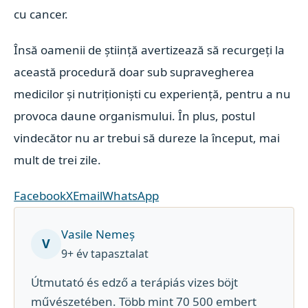
cu cancer.
Însă oamenii de știință avertizează să recurgeți la
această procedură doar sub supravegherea
medicilor și nutriționiști cu experiență, pentru a nu
provoca daune organismului. În plus, postul
vindecător nu ar trebui să dureze la început, mai
mult de trei zile.
Facebook
X
Email
WhatsApp
Vasile Nemeș
V
9+ év tapasztalat
Útmutató és edző a terápiás vizes böjt
művészetében. Több mint 70 500 embert