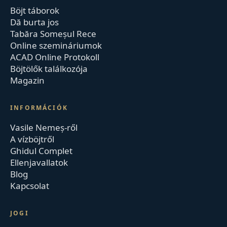
Böjt táborok
Dă burta jos
Tabăra Someșul Rece
Online szemináriumok
ACAD Online Protokoll
Böjtölők találkozója
Magazin
INFORMÁCIÓK
Vasile Nemeș-ről
A vízböjtről
Ghidul Complet
Ellenjavallatok
Blog
Kapcsolat
JOGI