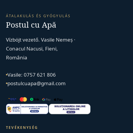
ÁTALAKULÁS ÉS GYÓGYULÁS
Postul cu Apă
Vízböjt vezető. Vasile Nemeș ·
Conacul Nacusi, Fieni,
România
Vasile: 0757 621 806
postulcuapa@gmail.com
TEVÉKENYSÉG