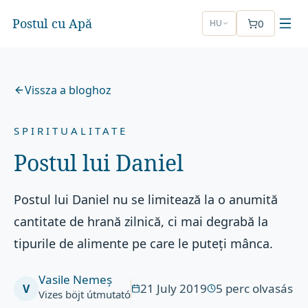
Postul cu Apă
0
HU
Vissza a bloghoz
SPIRITUALITATE
Postul lui Daniel
Postul lui Daniel nu se limitează la o anumită
cantitate de hrană zilnică, ci mai degrabă la
tipurile de alimente pe care le puteți mânca.
Vasile Nemeș
21 July 2019
5
perc olvasás
V
Vizes böjt útmutató