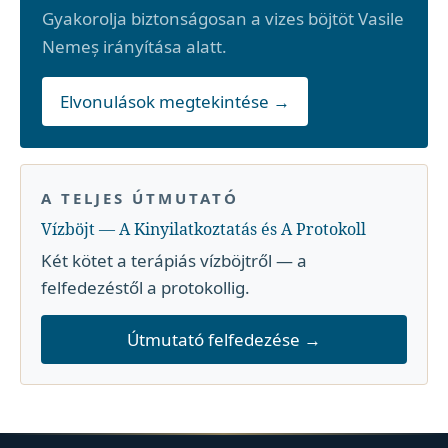
Gyakorolja biztonságosan a vizes böjtöt Vasile
Nemeș irányítása alatt.
Elvonulások megtekintése →
A TELJES ÚTMUTATÓ
Vízböjt — A Kinyilatkoztatás és A Protokoll
Két kötet a terápiás vízböjtről — a
felfedezéstől a protokollig.
Útmutató felfedezése →