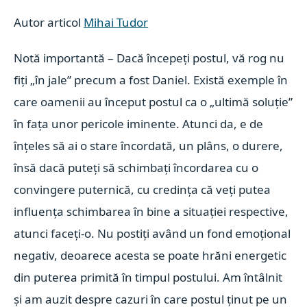
Autor articol
Mihai Tudor
Notă importantă – Dacă începeți postul, vă rog nu
fiți „în jale” precum a fost Daniel. Există exemple în
care oamenii au început postul ca o „ultimă soluție”
în fața unor pericole iminente. Atunci da, e de
înțeles să ai o stare încordată, un plâns, o durere,
însă dacă puteți să schimbați încordarea cu o
convingere puternică, cu credința că veți putea
influența schimbarea în bine a situației respective,
atunci faceți-o. Nu postiți având un fond emoțional
negativ, deoarece acesta se poate hrăni energetic
din puterea primită în timpul postului. Am întâlnit
și am auzit despre cazuri în care postul ținut pe un