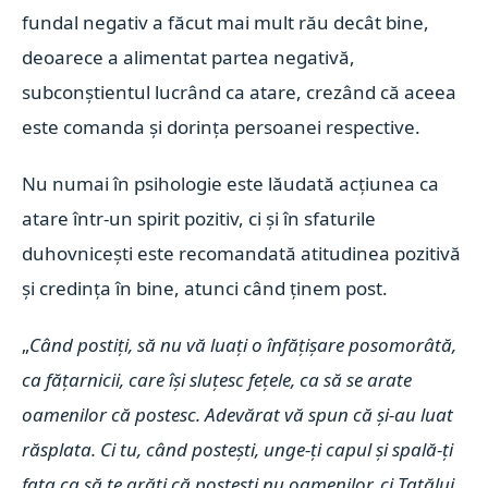
fundal negativ a făcut mai mult rău decât bine,
deoarece a alimentat partea negativă,
subconștientul lucrând ca atare, crezând că aceea
este comanda și dorința persoanei respective.
Nu numai în psihologie este lăudată acțiunea ca
atare într-un spirit pozitiv, ci și în sfaturile
duhovnicești este recomandată atitudinea pozitivă
și credința în bine, atunci când ținem post.
„
Când postiți
, să nu vă luați o înfățișare posomorâtă,
ca fățarnicii, care își sluțesc fețele, ca să se arate
oamenilor că postesc. Adevărat vă spun că și-au luat
răsplata.
Ci tu, când postești, unge-ți
capul și spală-ți
fața
ca să te arăți că postești nu oamenilor, ci Tatălui