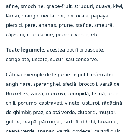
afine, smochine, grape-fruit, struguri, guava, kiwi,
lămâi, mango, nectarine, portocale, papaya,
piersici, pere, ananas, prune, stafide, zmeură,
căpșuni, mandarine, pepene verde, etc.
Toate legumele;
acestea pot fi proaspete,
congelate, uscate, sucuri sau conserve.
Câteva exemple de legume ce pot fi mâncate:
anghinare, sparanghel, sfeclă, broccoli, varză de
Bruxelles, varză, morcovi, conopidă, țelină, ardei
chili, porumb, castraveți, vinete, usturoi, rădăcină
de ghimbir, praz, salată verde, ciuperci, muștar,
guliile, ceapă, pătrunjel, cartofi, ridichi, hreanul,
ceapă verde, spanac, varză, dovlecei, cartofi dulci,