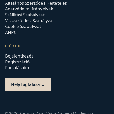
Általános Szerződési Feltételek
Adatvédelmi Irányelvek
Szállítási Szabályzat
Visszaküldési Szabályzat
Cookie Szabályzat
ANPC
FIÓKOD
Bejelentkezés
Regisztráció
Foglalásaim
Hely foglalása →
©
2026
Postul cu Apă · Vasile Nemeș ·
Minden jog