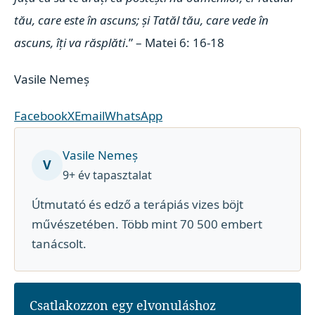
tău, care este în ascuns; și Tatăl tău, care vede în
ascuns, îți va răsplăti
.” – Matei 6: 16-18
Vasile Nemeș
Facebook
X
Email
WhatsApp
Vasile Nemeș
V
9+ év tapasztalat
Útmutató és edző a terápiás vizes böjt
művészetében. Több mint 70 500 embert
tanácsolt.
Csatlakozzon egy elvonuláshoz