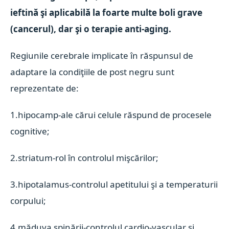
ieftină şi aplicabilă la foarte multe boli grave
(cancerul), dar şi o terapie anti-aging.
Regiunile cerebrale implicate în răspunsul de
adaptare la condiţiile de post negru sunt
reprezentate de:
1.hipocamp-ale cărui celule răspund de procesele
cognitive;
2.striatum-rol în controlul mişcărilor;
3.hipotalamus-controlul apetitului şi a temperaturii
corpului;
4.măduva spinării-controlul cardio-vascular şi