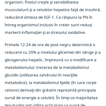
organism. Postul creşte şi sensibilitatea
musculaturii şi a celulelor hepatice faţă de insulină,
reducând sinteza de IGF-1. Ca răspuns la PN în
întreg organismul inclusiv în creier sunt reduşi
markerii inflamaţiei şi ai stresului oxidative.
Primele 12-24 de ore de post negru determină o
reducere cu 20% a nivelului glicemiei din sânge şi a
glicogenului hepatic, împreună cu o modificare a
metabolismului: trecerea de la metabolismul
glucidic (utilizarea zahărului în reacţiile
metabolice), la metabolismul lipidic (în care corpii
cetonici derivaţi din grăsimi reprezintă principala
sursă de energie a celulei). În timp ce majoritatea
ţesuturilor pot utiliza acizi graşi ca sursă de