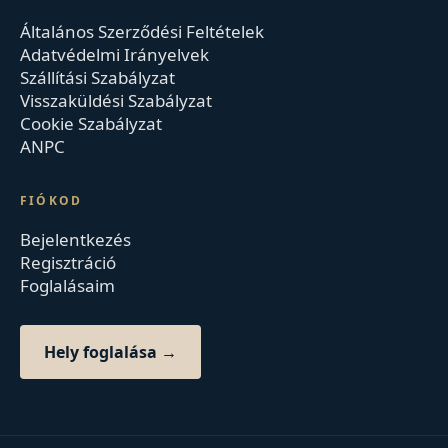
Általános Szerződési Feltételek
Adatvédelmi Irányelvek
Szállítási Szabályzat
Visszaküldési Szabályzat
Cookie Szabályzat
ANPC
FIÓKOD
Bejelentkezés
Regisztráció
Foglalásaim
Hely foglalása →