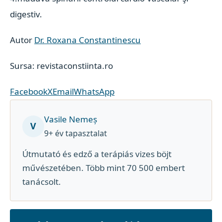
digestiv.
Autor
Dr. Roxana Constantinescu
Sursa: revistaconstiinta.ro
Facebook
X
Email
WhatsApp
Vasile Nemeș
V
9+ év tapasztalat
Útmutató és edző a terápiás vizes böjt
művészetében. Több mint 70 500 embert
tanácsolt.