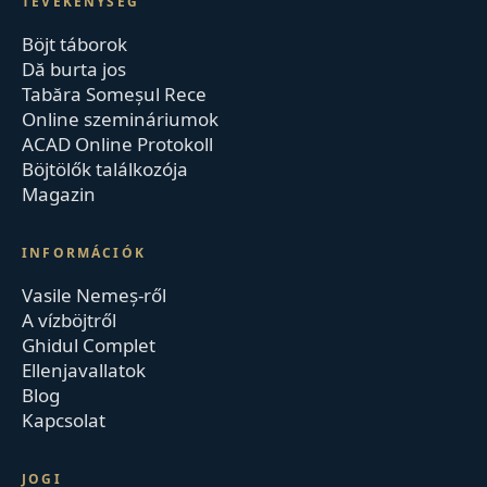
TEVÉKENYSÉG
Böjt táborok
Dă burta jos
Tabăra Someșul Rece
Online szemináriumok
ACAD Online Protokoll
Böjtölők találkozója
Magazin
INFORMÁCIÓK
Vasile Nemeș-ről
A vízböjtről
Ghidul Complet
Ellenjavallatok
Blog
Kapcsolat
JOGI