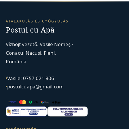
ÁTALAKULÁS ÉS GYÓGYULÁS
Postul cu Apă
Vízböjt vezető. Vasile Nemeș ·
Conacul Nacusi, Fieni,
România
Vasile: 0757 621 806
postulcuapa@gmail.com