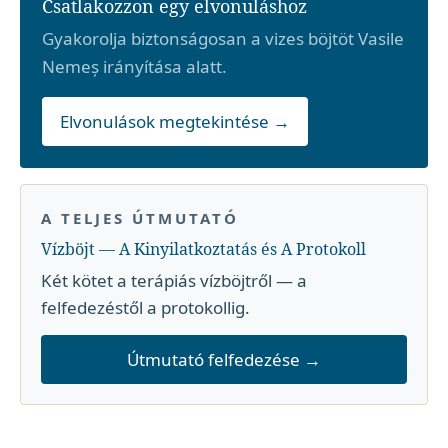
Csatlakozzon egy elvonuláshoz
Gyakorolja biztonságosan a vizes böjtöt Vasile
Nemeș irányítása alatt.
Elvonulások megtekintése →
A TELJES ÚTMUTATÓ
Vízböjt — A Kinyilatkoztatás és A Protokoll
Két kötet a terápiás vízböjtről — a
felfedezéstől a protokollig.
Útmutató felfedezése →