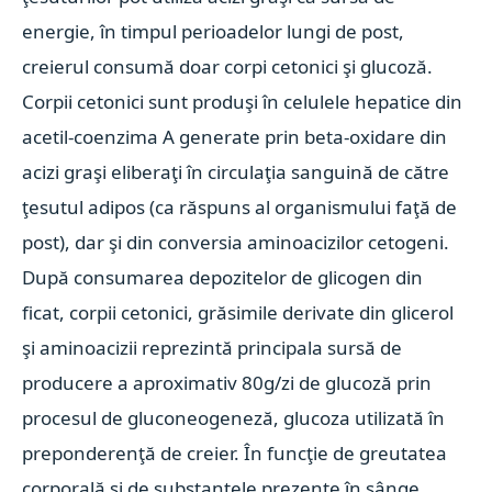
energie, în timpul perioadelor lungi de post,
creierul consumă doar corpi cetonici şi glucoză.
Corpii cetonici sunt produşi în celulele hepatice din
acetil-coenzima A generate prin beta-oxidare din
acizi graşi eliberaţi în circulaţia sanguină de către
ţesutul adipos (ca răspuns al organismului faţă de
post), dar şi din conversia aminoacizilor cetogeni.
După consumarea depozitelor de glicogen din
ficat, corpii cetonici, grăsimile derivate din glicerol
şi aminoacizii reprezintă principala sursă de
producere a aproximativ 80g/zi de glucoză prin
procesul de gluconeogeneză, glucoza utilizată în
preponderenţă de creier. În funcţie de greutatea
corporală şi de substanţele prezente în sânge,