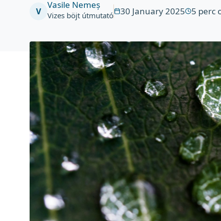
Vasile Nemeș
30 January 2025
5
perc 
V
Vizes böjt útmutató