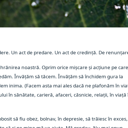
edere. Un act de predare. Un act de credință. De renunțar
rănirea noastră. Oprim orice mișcare și acțiune pe care
 predăm. Învățăm să tăcem. Învățăm să închidem gura la
idem inima. (Facem asta mai ales dacă ne plafonăm în via
n sănătate, carieră, afaceri, căsnicie, relații, în viață 
sit să fiu obez, bolnav, în depresie, să trăiesc în exces,
 poate că și pe mine mă va ajuta. Mă predau. Nu mai opun