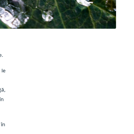
e.
 le
ță,
în
 în