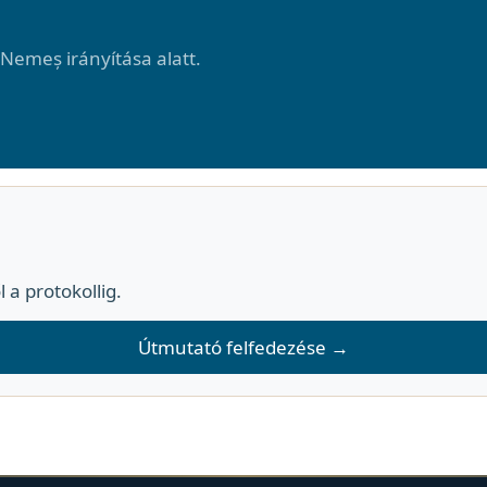
 Nemeș irányítása alatt.
l a protokollig.
Útmutató felfedezése →