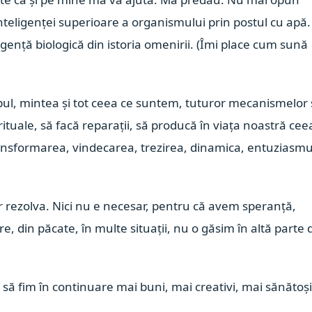
teligenței superioare a organismului prin postul cu apă.
gență biologică din istoria omenirii. (Îmi place cum sună
l, mintea și tot ceea ce suntem, tuturor mecanismelor 
irituale, să facă reparații, să producă în viața noastră cee
ansformarea, vindecarea, trezirea, dinamica, entuziasmu
r rezolva. Nici nu e necesar, pentru că avem speranță,
 din păcate, în multe situații, nu o găsim în altă parte 
m să fim în continuare mai buni, mai creativi, mai sănătoși