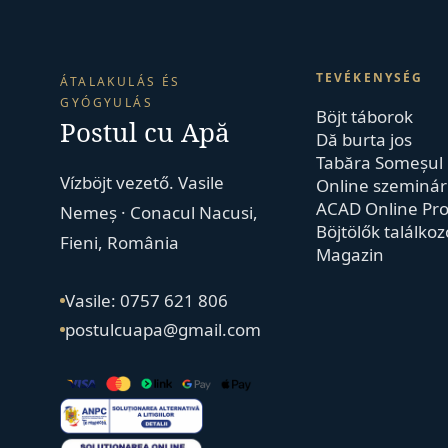
TEVÉKENYSÉG
ÁTALAKULÁS ÉS
GYÓGYULÁS
Böjt táborok
Postul cu Apă
Dă burta jos
Tabăra Someșul
Vízböjt vezető. Vasile
Online szeminá
ACAD Online Pro
Nemeș · Conacul Nacusi,
Böjtölők találkoz
Fieni, România
Magazin
Vasile: 0757 621 806
postulcuapa@gmail.com