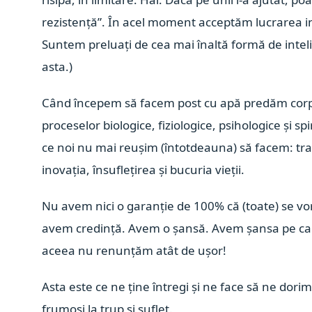
rezistență”. În acel moment acceptăm lucrarea in
Suntem preluați de cea mai înaltă formă de inteli
asta.)
Când începem să facem post cu apă predăm corpu
proceselor biologice, fiziologice, psihologice și sp
ce noi nu mai reușim (întotdeauna) să facem: tr
inovația, însuflețirea și bucuria vieții.
Nu avem nici o garanție de 100% că (toate) se vo
avem credință. Avem o șansă. Avem șansa pe care,
aceea nu renunțăm atât de ușor!
Asta este ce ne ține întregi și ne face să ne dori
frumoși la trup și suflet.