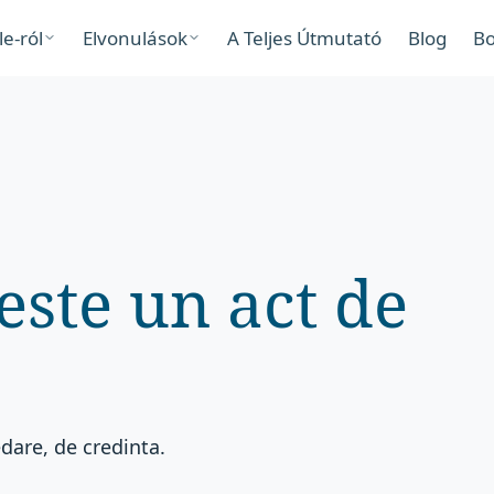
le-ról
Elvonulások
A Teljes Útmutató
Blog
Bo
este un act de
dare, de credinta.