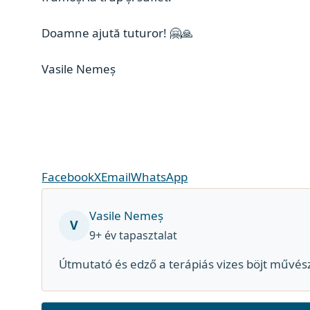
Doamne ajută tuturor!
🤗
🙏
Vasile Nemeș
Facebook
X
Email
WhatsApp
Vasile Nemeș
V
9+ év tapasztalat
Útmutató és edző a terápiás vizes böjt művés