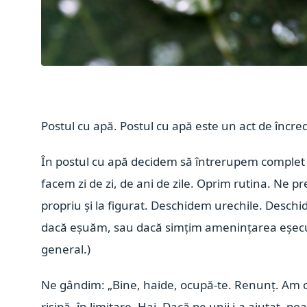
Postul cu apă. Postul cu apă este un act de încr
În postul cu apă decidem să întrerupem complet h
facem zi de zi, de ani de zile. Oprim rutina. Ne
propriu și la figurat. Deschidem urechile. Desch
dacă eșuăm, sau dacă simțim amenințarea eșecului î
general.)
Ne gândim: „Bine, haide, ocupă-te. Renunț. Am obo
risipă, în limitare. Hai. Dacă pe unii i-a ajutat,