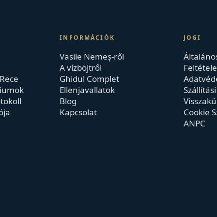
INFORMÁCIÓK
JOGI
Vasile Nemeș-ről
Általáno
A vízböjtről
Feltétel
 Rece
Ghidul Complet
Adatvéde
riumok
Ellenjavallatok
Szállítás
tokoll
Blog
Visszakü
ója
Kapcsolat
Cookie S
ANPC