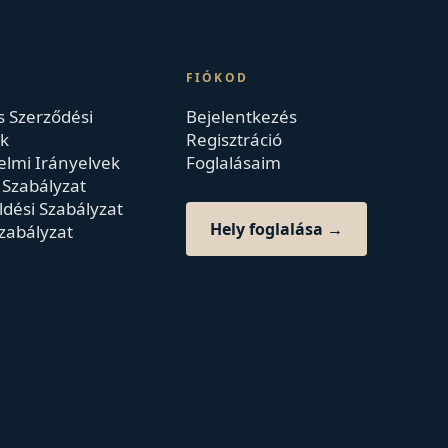
FIÓKOD
s Szerződési
Bejelentkezés
ek
Regisztráció
lmi Irányelvek
Foglalásaim
i Szabályzat
ldési Szabályzat
Hely foglalása →
zabályzat