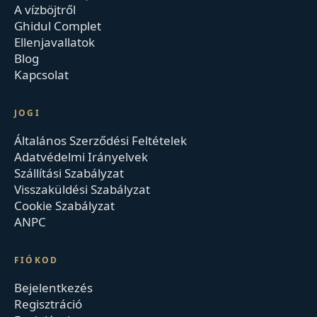
A vízböjtről
Ghidul Complet
Ellenjavallatok
Blog
Kapcsolat
JOGI
Általános Szerződési Feltételek
Adatvédelmi Irányelvek
Szállítási Szabályzat
Visszaküldési Szabályzat
Cookie Szabályzat
ANPC
FIÓKOD
Bejelentkezés
Regisztráció