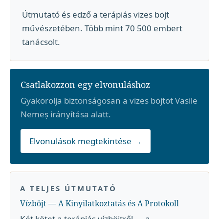
Útmutató és edző a terápiás vizes böjt
művészetében. Több mint 70 500 embert
tanácsolt.
Csatlakozzon egy elvonuláshoz
Gyakorolja biztonságosan a vizes böjtöt Vasile
Nemeș irányítása alatt.
Elvonulások megtekintése →
A TELJES ÚTMUTATÓ
Vízböjt — A Kinyilatkoztatás és A Protokoll
Két kötet a terápiás vízböjtről — a