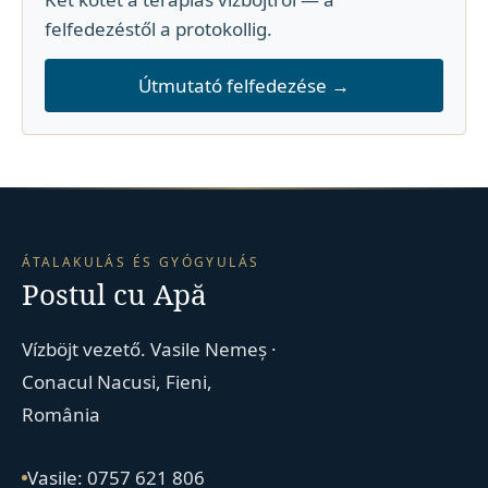
felfedezéstől a protokollig.
Útmutató felfedezése →
ÁTALAKULÁS ÉS GYÓGYULÁS
Postul cu Apă
Vízböjt vezető. Vasile Nemeș ·
Conacul Nacusi, Fieni,
România
Vasile: 0757 621 806