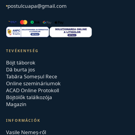
postulcuapa@gmail.com
TEVÉKENYSÉG
Böjt táborok
Dă burta jos
Tabăra Someșul Rece
Online szemináriumok
ACAD Online Protokoll
Böjtölők találkozója
Magazin
INFORMÁCIÓK
Vasile Nemeș-ről