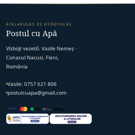
ÁTALAKULÁS ÉS GYÓGYULÁS
Postul cu Apă
Vízböjt vezető. Vasile Nemeș ·
Conacul Nacusi, Fieni,
România
Vasile: 0757 621 806
postulcuapa@gmail.com