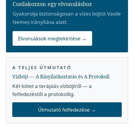
Csatlakozzon egy elvonuláshoz
Gyakorolja biztonságosan a vizes böjtöt Vasile
Nemeș irányítása alatt.
Elvonulások megtekintése →
A TELJES ÚTMUTATÓ
Vízböjt — A Kinyilatkoztatás és A Protokoll
Két kötet a terápiás vízböjtről — a
felfedezéstől a protokollig.
Útmutató felfedezése →