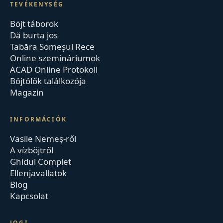
TEVÉKENYSÉG
Böjt táborok
Dă burta jos
Tabăra Someșul Rece
Online szemináriumok
ACAD Online Protokoll
Böjtölők találkozója
Magazin
INFORMÁCIÓK
Vasile Nemeș-ről
A vízböjtről
Ghidul Complet
Ellenjavallatok
Blog
Kapcsolat
JOGI