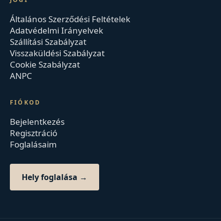
Általános Szerződési Feltételek
Adatvédelmi Irányelvek
Szállítási Szabályzat
Visszaküldési Szabályzat
Cookie Szabályzat
ANPC
FIÓKOD
Bejelentkezés
Regisztráció
Foglalásaim
Hely foglalása →