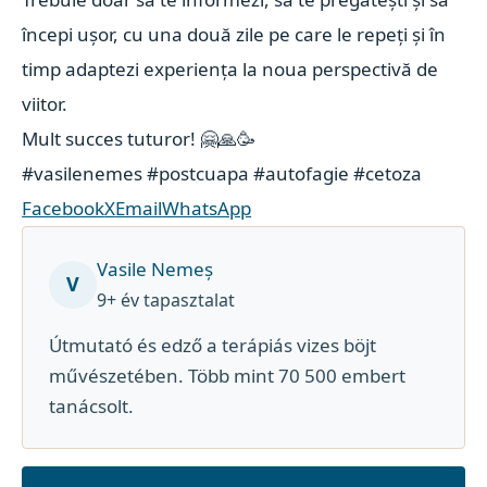
începi ușor, cu una două zile pe care le repeți și în
timp adaptezi experiența la noua perspectivă de
viitor.
Mult succes tuturor! 🤗🙏🥳
#vasilenemes
#postcuapa
#autofagie
#cetoza
Facebook
X
Email
WhatsApp
Vasile Nemeș
V
9+ év tapasztalat
Útmutató és edző a terápiás vizes böjt
művészetében. Több mint 70 500 embert
tanácsolt.