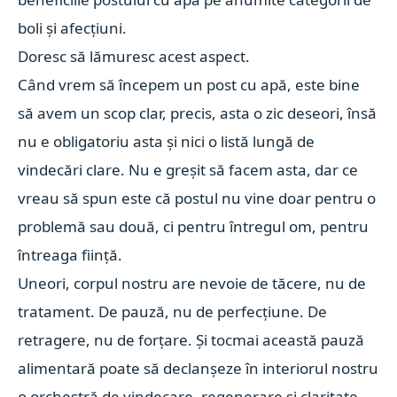
boli și afecțiuni.
Doresc să lămuresc acest aspect.
Când vrem să începem un post cu apă, este bine
să avem un scop clar, precis, asta o zic deseori, însă
nu e obligatoriu asta și nici o listă lungă de
vindecări clare. Nu e greșit să facem asta, dar ce
vreau să spun este că postul nu vine doar pentru o
problemă sau două, ci pentru întregul om, pentru
întreaga ființă.
Uneori, corpul nostru are nevoie de tăcere, nu de
tratament. De pauză, nu de perfecțiune. De
retragere, nu de forțare. Și tocmai această pauză
alimentară poate să declanșeze în interiorul nostru
o orchestră de vindecare, regenerare și claritate.