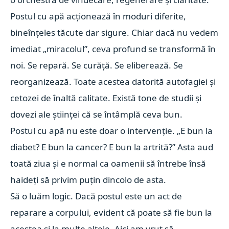
Postul cu apă acționează în moduri diferite,
bineînțeles tăcute dar sigure. Chiar dacă nu vedem
imediat „miracolul”, ceva profund se transformă în
noi. Se repară. Se curăță. Se eliberează. Se
reorganizează. Toate acestea datorită autofagiei și
cetozei de înaltă calitate. Există tone de studii și
dovezi ale științei că se întâmplă ceva bun.
Postul cu apă nu este doar o intervenție. „E bun la
diabet? E bun la cancer? E bun la artrită?” Asta aud
toată ziua și e normal ca oamenii să întrebe însă
haideți să privim puțin dincolo de asta.
Să o luăm logic. Dacă postul este un act de
reparare a corpului, evident că poate să fie bun la
acestea și la multe altele. Aici am vrut să