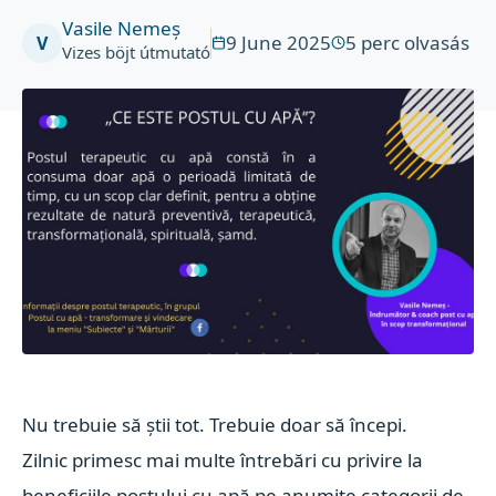
Vasile Nemeș
9 June 2025
5
perc olvasás
V
Vizes böjt útmutató
Nu trebuie să știi tot. Trebuie doar să începi.
Zilnic primesc mai multe întrebări cu privire la
beneficiile postului cu apă pe anumite categorii de