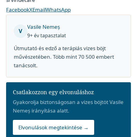
Facebook
X
Email
WhatsApp
Vasile Nemeș
V
9+ év tapasztalat
Útmutató és edző a terápiás vizes böjt
művészetében. Több mint 70 500 embert
tanácsolt.
Csatlakozzon egy elvonuláshoz
Gyakorolja biztonságosan a vizes böjtöt Vasile
Nemeș irányítása alatt.
Elvonulások megtekintése →