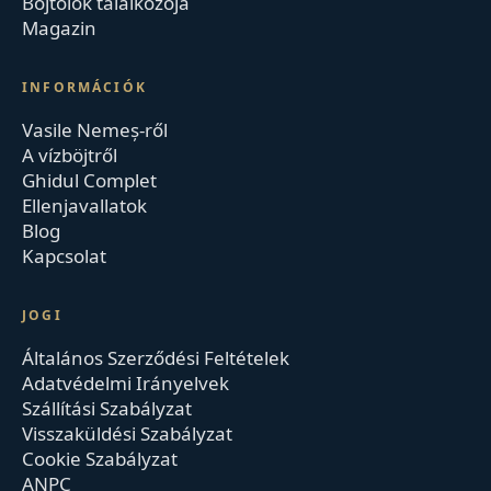
Böjtölők találkozója
Magazin
INFORMÁCIÓK
Vasile Nemeș-ről
A vízböjtről
Ghidul Complet
Ellenjavallatok
Blog
Kapcsolat
JOGI
Általános Szerződési Feltételek
Adatvédelmi Irányelvek
Szállítási Szabályzat
Visszaküldési Szabályzat
Cookie Szabályzat
ANPC