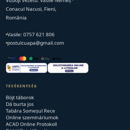
Vízböjt vezető. Vasile Nemeș ·
Conacul Nacusi, Fieni,
România
Vasile: 0757 621 806
postulcuapa@gmail.com
TEVÉKENYSÉG
Böjt táborok
Dă burta jos
Tabăra Someșul Rece
Online szemináriumok
ACAD Online Protokoll