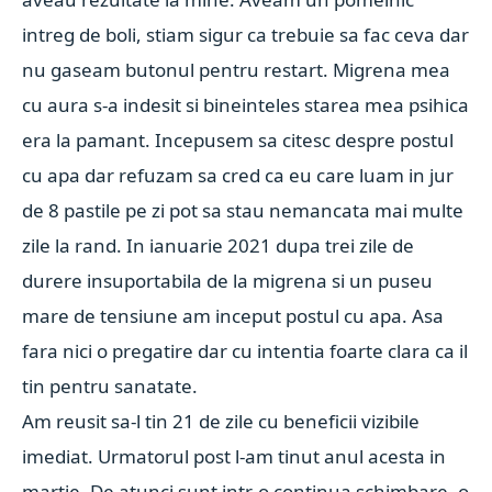
intreg de boli, stiam sigur ca trebuie sa fac ceva dar
nu gaseam butonul pentru restart. Migrena mea
cu aura s-a indesit si bineinteles starea mea psihica
era la pamant. Incepusem sa citesc despre postul
cu apa dar refuzam sa cred ca eu care luam in jur
de 8 pastile pe zi pot sa stau nemancata mai multe
zile la rand. In ianuarie 2021 dupa trei zile de
durere insuportabila de la migrena si un puseu
mare de tensiune am inceput postul cu apa. Asa
fara nici o pregatire dar cu intentia foarte clara ca il
tin pentru sanatate.
Am reusit sa-l tin 21 de zile cu beneficii vizibile
imediat. Urmatorul post l-am tinut anul acesta in
martie. De atunci sunt intr-o continua schimbare, o