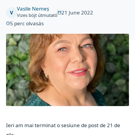
Vasile Nemeș
21 June 2022
V
Vizes böjt útmutató
5
perc olvasás
Ieri am mai terminat o sesiune de post de 21 de
zile.