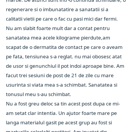
regenerare si o imbunatatire a sanatatii si a
calitatii vietii pe care o fac cu pasi mici dar fermi.
Nu am slabit foarte mult dar a contat pentru
sanatatea mea acele kilograme pierdute,am
scapat de o dermatita de contact pe care o aveam
pe fata, tensiunea s-a reglat. nu mai obosesc atat
de usor si genunchiul il pot indoi aproape bine. Am
facut trei sesiuni de post de 21 de zile cu mare
usurinta si viata mea s-a schimbat. Sanatatea si
tonusul meu s-au schimbat.
Nu a fost greu deloc sa tin acest post dupa ce mi-
am setat clar intentia. Un ajutor foarte mare pe
langa materialul gasit pe acest grup au fost si
martur
iile celorlalti postitori. Am invatat din