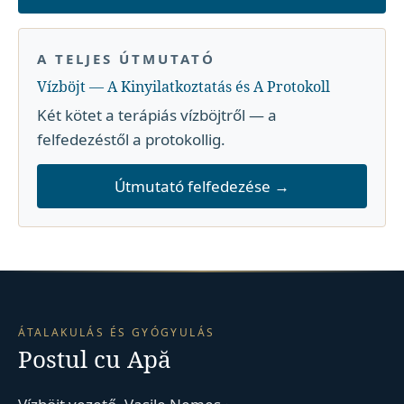
A TELJES ÚTMUTATÓ
Vízböjt — A Kinyilatkoztatás és A Protokoll
Két kötet a terápiás vízböjtről — a
felfedezéstől a protokollig.
Útmutató felfedezése →
ÁTALAKULÁS ÉS GYÓGYULÁS
Postul cu Apă