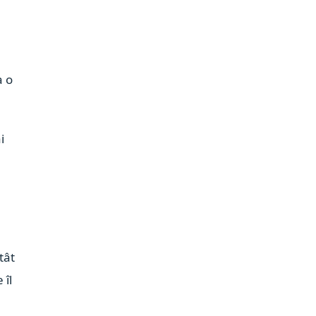
e
a o
i
tât
 îl