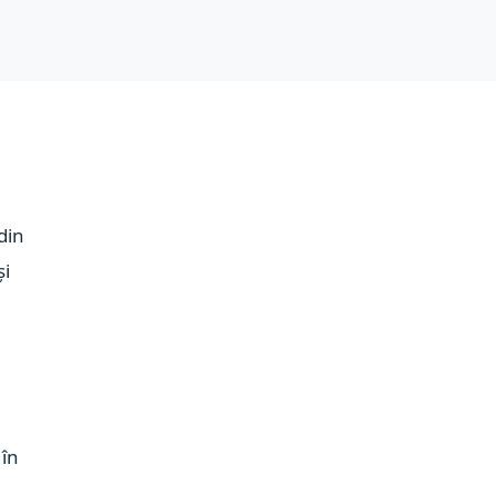
 din
și
 în