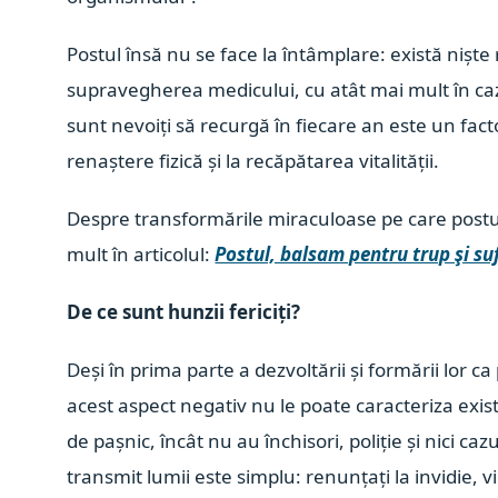
Postul însă nu se face la întâmplare: există niște
supravegherea medicului, cu atât mai mult în caz
sunt nevoiți să recurgă în fiecare an este un fact
renaștere fizică și la recăpătarea vitalității.
Despre transformările miraculoase pe care postul 
mult în articolul:
Postul, balsam pentru trup şi su
De ce sunt hunzii fericiți?
Deși în prima parte a dezvoltării și formării lor ca
acest aspect negativ nu le poate caracteriza exis
de pașnic, încât nu au închisori, poliție și nici caz
transmit lumii este simplu: renunțați la invidie, 