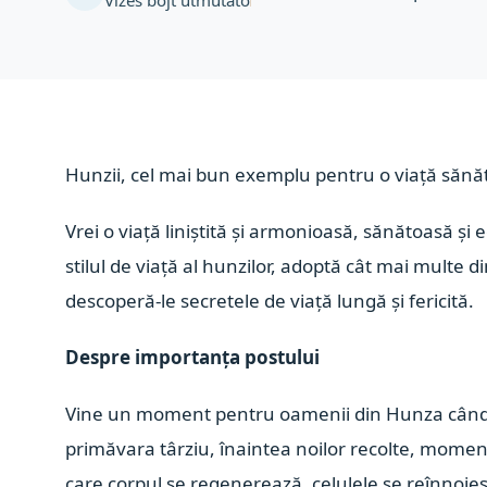
Vizes böjt útmutató
Hunzii, cel mai bun exemplu pentru o viață sănăto
Vrei o viață liniștită și armonioasă, sănătoasă și 
stilul de viață al hunzilor, adoptă cât mai multe 
descoperă-le secretele de viață lungă și fericită.
Despre importanța postului
Vine un moment pentru oamenii din Hunza când 
primăvara târziu, înaintea noilor recolte, moment
care corpul se regenerează, celulele se reînnoiesc