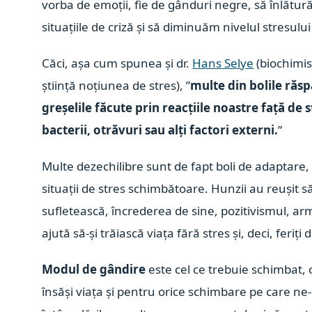
vorba de emoții, fie de gânduri negre, să înlăt
situațiile de criză și să diminuăm nivelul stresului
Căci, așa cum spunea și dr.
Hans Selye
(biochimis
știință noțiunea de stres), ”
multe din bolile ră
greșelile făcute prin reacțiile noastre față de
bacterii, otrăvuri sau alți factori externi.
”
Multe dezechilibre sunt de fapt boli de adaptare
situații de stres schimbătoare. Hunzii au reușit s
sufletească, încrederea de sine, pozitivismul, armo
ajută să-și trăiască viața fără stres și, deci, feriți 
Modul de gândire
este cel ce trebuie schimbat, 
însăși viața și pentru orice schimbare pe care ne