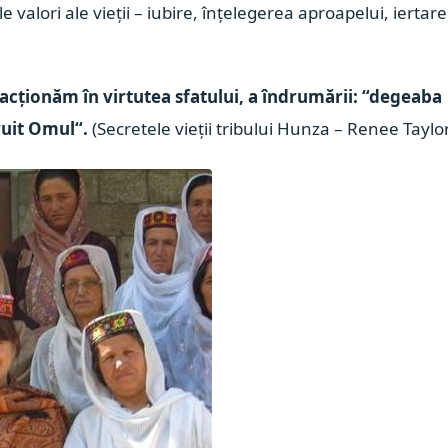
 valori ale vieții – iubire, înțelegerea aproapelui, iertare
acționăm în virtutea sfatului, a îndrumării: “degeaba
ruit Omul“.
(Secretele vieții tribului Hunza – Renee Taylo