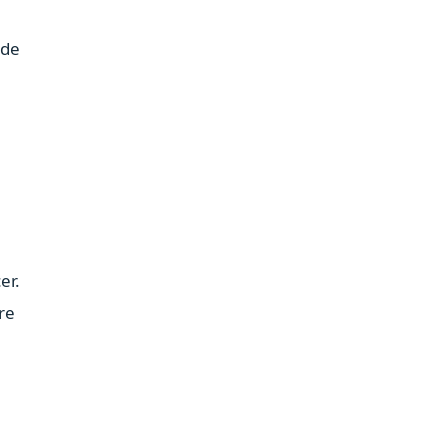
ade
er.
re