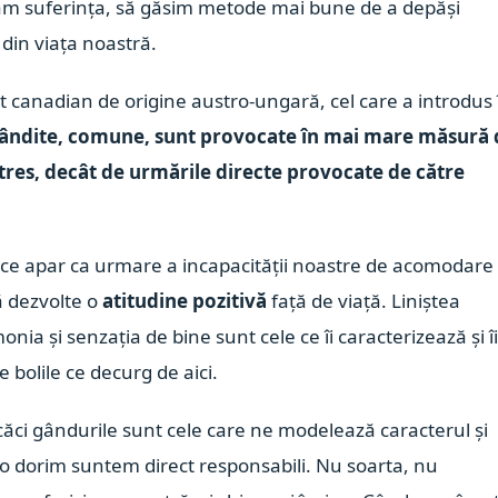
urăm suferința, să găsim metode mai bune de a depăși
 din viața noastră.
t canadian de origine austro-ungară, cel care a introdus 
spândite, comune, sunt provocate în mai mare măsură 
 stres, decât de urmările directe provocate de către
, ce apar ca urmare a incapacității noastre de acomodare 
ă dezvolte o
atitudine pozitivă
față de viață. Liniștea
nia și senzația de bine sunt cele ce îi caracterizează și î
de bolile ce decurg de aici.
căci gândurile sunt cele care ne modelează caracterul și
-o dorim suntem direct responsabili. Nu soarta, nu