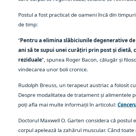
Postul a fost practicat de oameni încă din timpu
de timp:
”
Pentru a elimina slăbiciunile degenerative de l
ani să te supui unei curățiri prin post și dietă,
reziduale
”, spunea Roger Bacon, călugăr și filos
vindecarea unor boli cronice.
Rudolph Breuss, un terapeut austriac a folosit cu
Despre modalitatea de tratament și alimentele pe
poți afla mai multe informații în articolul:
Canceru
Doctorul Maxwell O. Garten considera că postul est
corpul apelează la zahărul muscular. Când toate