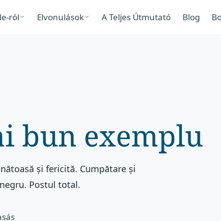
le-ról
Elvonulások
A Teljes Útmutató
Blog
Bo
ai bun exemplu
nătoasă și fericită. Cumpătare și
negru. Postul total.
asás