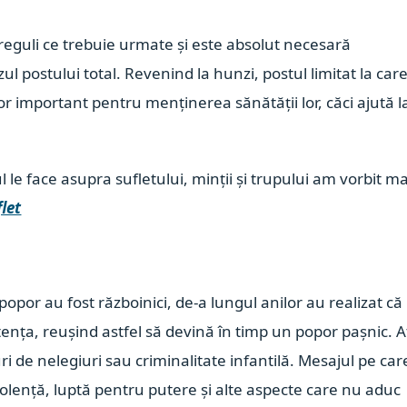
 reguli ce trebuie urmate și este absolut necesară
ul postului total.
Revenind la hunzi, postul limitat la car
or important pentru menținerea sănătății lor, căci ajută l
le face asupra sufletului, minții și trupului am vorbit ma
flet
 popor au fost războinici, de-a lungul anilor au realizat că
tența, reușind astfel să devină în timp un popor pașnic. A
uri de nelegiuri sau criminalitate infantilă. Mesajul pe care
violență, luptă pentru putere și alte aspecte care nu aduc