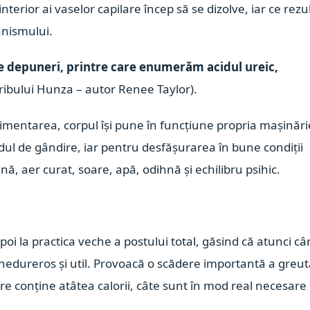
nterior ai vaselor capilare încep să se dizolve, iar ce rezu
anismului.
te depuneri, printre care enumerăm acidul ureic,
i tribului Hunza – autor Renee Taylor).
limentarea, corpul își pune în funcțiune propria mașinări
ul de gândire, iar pentru desfășurarea în bune condiții
ă, aer curat, soare, apă, odihnă și echilibru psihic.
i la practica veche a postului total, găsind că atunci c
 nedureros și util. Provoacă o scădere importantă a greută
care conține atâtea calorii, câte sunt în mod real necesare