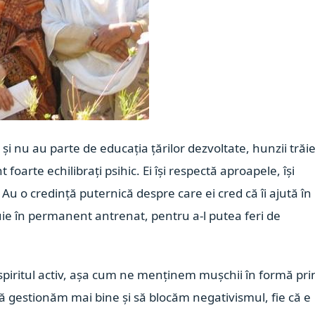
i nu au parte de educația țărilor dezvoltate, hunzii trăi
 foarte echilibrați psihic. Ei își respectă aproapele, își
. Au o credință puternică despre care ei cred că îi ajută în
rebuie în permanent antrenat, pentru a-l putea feri de
n spiritul activ, așa cum ne menținem mușchii în formă pri
 gestionăm mai bine și să blocăm negativismul, fie că e