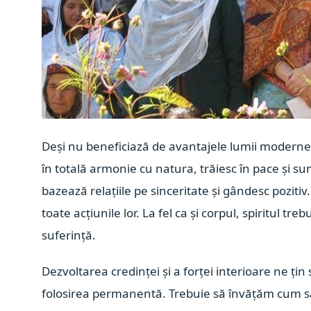
Deși nu beneficiază de avantajele lumii moderne ș
în totală armonie cu natura, trăiesc în pace și sunt
bazează relațiile pe sinceritate și gândesc pozitiv
toate acțiunile lor. La fel ca și corpul, spiritul t
suferință.
Dezvoltarea credinței și a forței interioare ne ți
folosirea permanentă. Trebuie să învățăm cum să