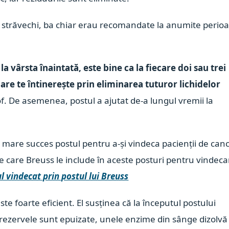
ri străvechi, ba chiar erau recomandate la anumite perio
a vârsta înaintată, este bine ca la fiecare doi sau trei
 care te întinerește prin eliminarea tuturor lichidelor
of. De asemenea, postul a ajutat de-a lungul vremii la
 mare succes postul pentru a-și vindeca pacienții de canc
 care Breuss le include în aceste posturi pentru vindeca
l vindecat prin postul lui Breuss
e foarte eficient. El susținea că la începutul postului
 rezervele sunt epuizate, unele enzime din sânge dizolvă