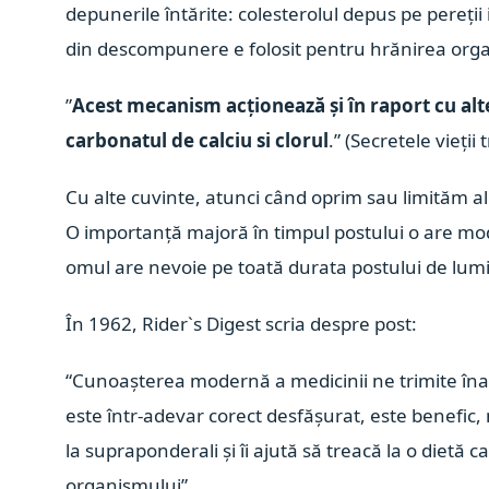
depunerile întărite: colesterolul depus pe pereții i
din descompunere e folosit pentru hrănirea org
”
Acest mecanism acționează și în raport cu al
carbonatul de calciu si clorul
.” (Secretele vieți
Cu alte cuvinte, atunci când oprim sau limităm a
O importanță majoră în timpul postului o are mod
omul are nevoie pe toată durata postului de lumin
În 1962, Rider`s Digest scria despre post:
“Cunoașterea modernă a medicinii ne trimite înapo
este într-adevar corect desfășurat, este benefic,
la supraponderali și îi ajută să treacă la o dietă 
organismului”.