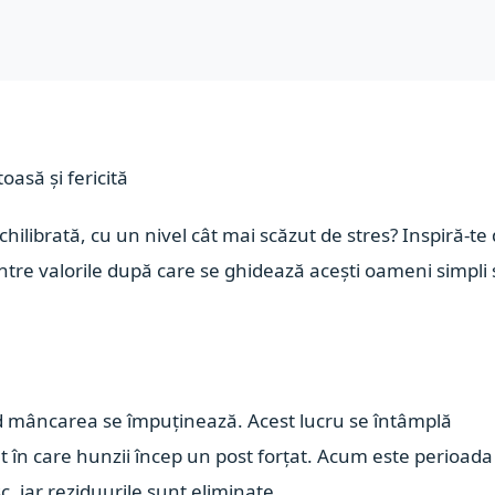
asă și fericită
echilibrată, cu un nivel cât mai scăzut de stres? Inspiră-te
dintre valorile după care se ghidează acești oameni simpli 
mâncarea se împuținează. Acest lucru se întâmplă
 în care hunzii încep un post forțat. Acum este perioada
, iar reziduurile sunt eliminate.