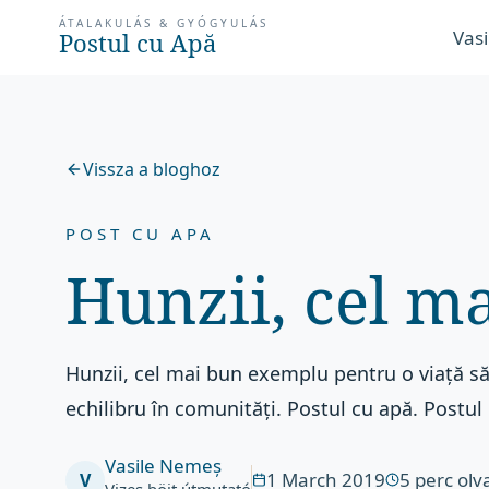
ÁTALAKULÁS & GYÓGYULÁS
Vasi
Postul cu Apă
Vissza a bloghoz
POST CU APA
Hunzii, cel m
Hunzii, cel mai bun exemplu pentru o viață să
echilibru în comunități. Postul cu apă. Postul 
Vasile Nemeș
1 March 2019
5
perc olv
V