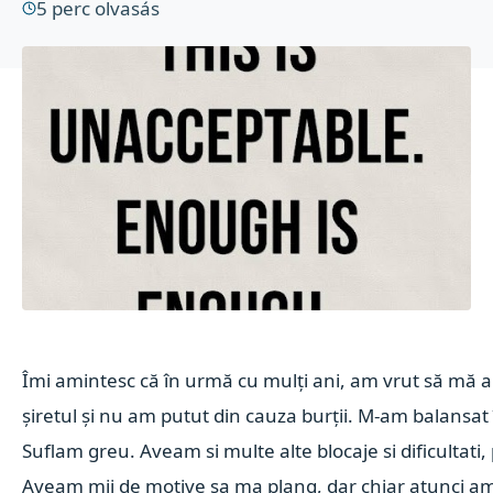
5
perc olvasás
Îmi amintesc că în urmă cu mulți ani, am vrut să mă ap
șiretul și nu am putut din cauza burții. M-am balansat 
Suflam greu. Aveam si multe alte blocaje si dificultati
Aveam mii de motive sa ma plang, dar chiar a
tunci am