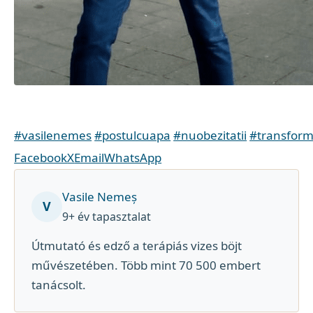
#vasilenemes
#postulcuapa
#nuobezitatii
#transform
Facebook
X
Email
WhatsApp
Vasile Nemeș
V
9+ év tapasztalat
Útmutató és edző a terápiás vizes böjt
művészetében. Több mint 70 500 embert
tanácsolt.