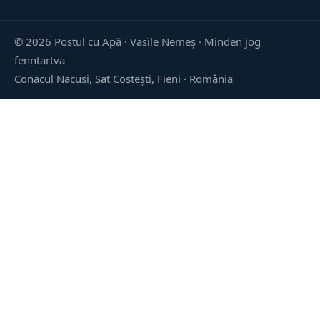
©
2026
Postul cu Apă · Vasile Nemeș ·
Minden jog
fenntartva
Conacul Nacusi, Sat Costești, Fieni · România