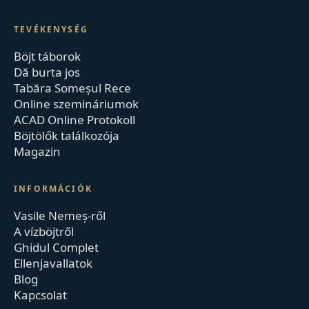
TEVÉKENYSÉG
Böjt táborok
Dă burta jos
Tabăra Someșul Rece
Online szemináriumok
ACAD Online Protokoll
Böjtölők találkozója
Magazin
INFORMÁCIÓK
Vasile Nemeș-ről
A vízböjtről
Ghidul Complet
Ellenjavallatok
Blog
Kapcsolat