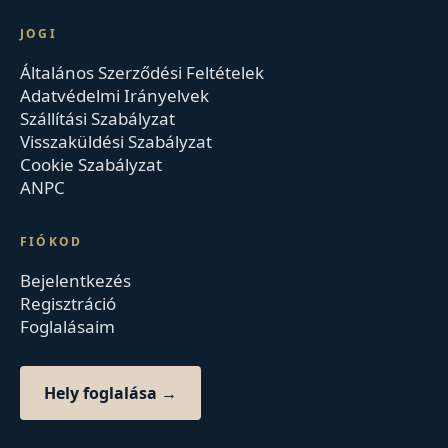
JOGI
Általános Szerződési Feltételek
Adatvédelmi Irányelvek
Szállítási Szabályzat
Visszaküldési Szabályzat
Cookie Szabályzat
ANPC
FIÓKOD
Bejelentkezés
Regisztráció
Foglalásaim
Hely foglalása →