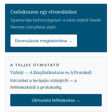
Csatlakozzon egy elvonuláshoz
Gyakorolja biztonságosan a vizes böjtöt Vasile
Nemeș irányítása alatt.
Elvonulások megtekintése →
A TELJES ÚTMUTATÓ
Vízböjt — A Kinyilatkoztatás és A Protokoll
Két kötet a terápiás vízböjtről — a
felfedezéstől a protokollig.
Útmutató felfedezése →