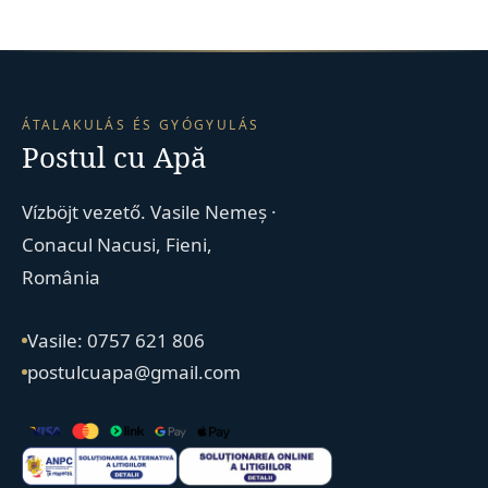
ÁTALAKULÁS ÉS GYÓGYULÁS
Postul cu Apă
Vízböjt vezető. Vasile Nemeș ·
Conacul Nacusi, Fieni,
România
Vasile: 0757 621 806
postulcuapa@gmail.com