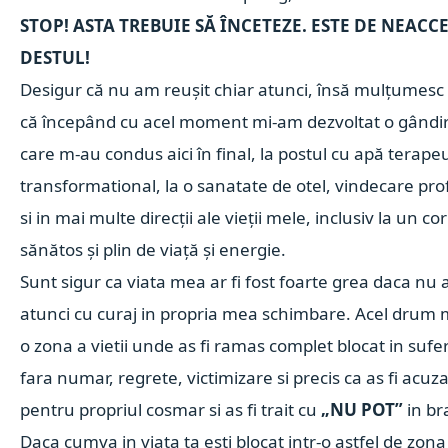
STOP! ASTA TREBUIE SĂ ÎNCETEZE. ESTE DE NEACCE
DESTUL!
Desigur că nu am reușit chiar atunci, însă mulțumes
că începând cu acel moment mi-am dezvoltat o gândire
care m-au condus aici în final, la postul cu apă terapeu
transformational, la o sanatate de otel, vindecare pro
si in mai multe direcții ale vieții mele, inclusiv la un co
sănătos și plin de viață și energie.
Sunt sigur ca viata mea ar fi fost foarte grea daca nu as
atunci cu curaj in propria mea schimbare. Acel drum m-
o zona a vietii unde as fi ramas complet blocat in sufer
fara numar, regrete, victimizare si precis ca as fi acuzat
pentru propriul cosmar si as fi trait cu
„NU POT”
in br
Daca cumva in viata ta esti blocat intr-o astfel de zon