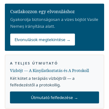
Csatlakozzon egy elvonuláshoz
Gyakorolja biztonságosan a vizes böjtöt Vasile
Nemeș irányítása alatt.
Elvonulások megtekintése →
A TELJES ÚTMUTATÓ
Vízböjt — A Kinyilatkoztatás és A Protokoll
Két kötet a terápiás vízböjtről — a
felfedezéstől a protokollig.
Útmutató felfedezése →