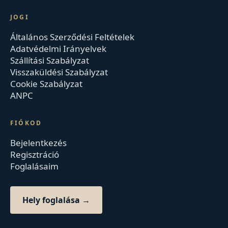
JOGI
Általános Szerződési Feltételek
Adatvédelmi Irányelvek
Szállítási Szabályzat
Visszaküldési Szabályzat
Cookie Szabályzat
ANPC
FIÓKOD
Bejelentkezés
Regisztráció
Foglalásaim
Hely foglalása →