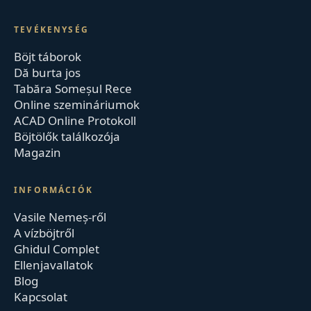
TEVÉKENYSÉG
Böjt táborok
Dă burta jos
Tabăra Someșul Rece
Online szemináriumok
ACAD Online Protokoll
Böjtölők találkozója
Magazin
INFORMÁCIÓK
Vasile Nemeș-ről
A vízböjtről
Ghidul Complet
Ellenjavallatok
Blog
Kapcsolat