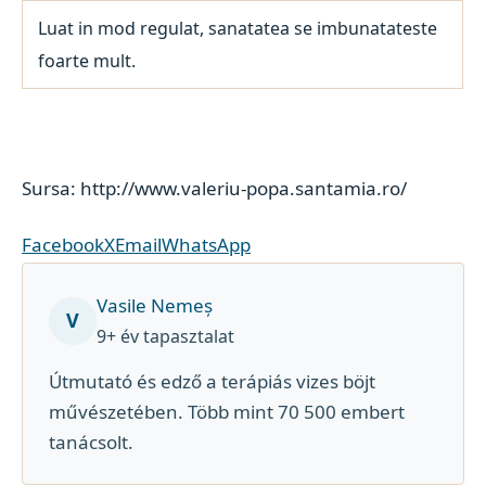
Luat in mod regulat, sanatatea se imbunatateste
foarte mult.
Sursa: http://www.valeriu-popa.santamia.ro/
Facebook
X
Email
WhatsApp
Vasile Nemeș
V
9+ év tapasztalat
Útmutató és edző a terápiás vizes böjt
művészetében. Több mint 70 500 embert
tanácsolt.