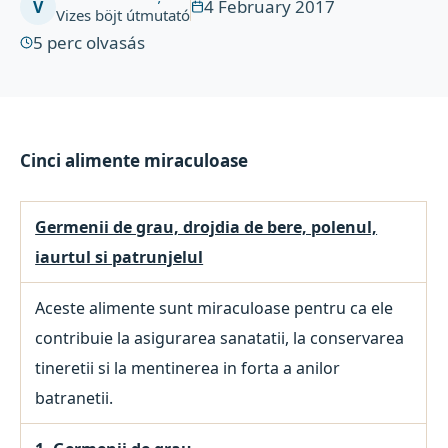
4 February 2017
V
Vizes böjt útmutató
5
perc olvasás
Cinci alimente miraculoase
Germenii de grau, drojdia de bere, polenul,
iaurtul si patrunjelul
Aceste alimente sunt miraculoase pentru ca ele
contribuie la asigurarea sanatatii, la conservarea
tineretii si la mentinerea in forta a anilor
batranetii.