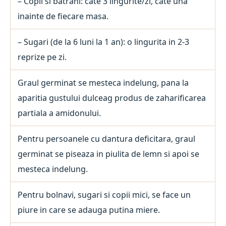
– Copii si batrani: cate 3 lingurite/zi, cate una
inainte de fiecare masa.
– Sugari (de la 6 luni la 1 an): o lingurita in 2-3
reprize pe zi.
Graul germinat se mesteca indelung, pana la
aparitia gustului dulceag produs de zaharificarea
partiala a amidonului.
Pentru persoanele cu dantura deficitara, graul
germinat se piseaza in piulita de lemn si apoi se
mesteca indelung.
Pentru bolnavi, sugari si copii mici, se face un
piure in care se adauga putina miere.