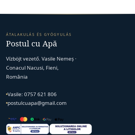
ÁTALAKULÁS ÉS GYÓGYULÁS
Postul cu Apă
Vízböjt vezető. Vasile Nemeș ·
Conacul Nacusi, Fieni,
România
Vasile: 0757 621 806
postulcuapa@gmail.com