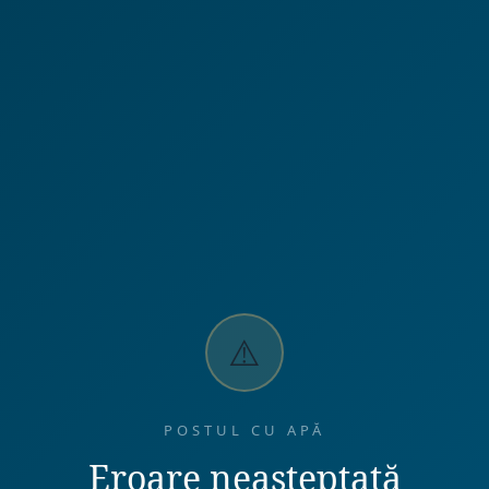
⚠️
POSTUL CU APĂ
Eroare neașteptată