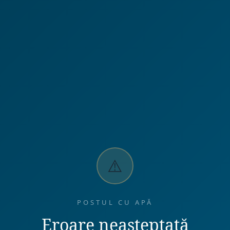
⚠️
POSTUL CU APĂ
Eroare neașteptată