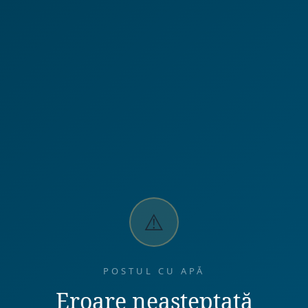
⚠️
POSTUL CU APĂ
Eroare neașteptată