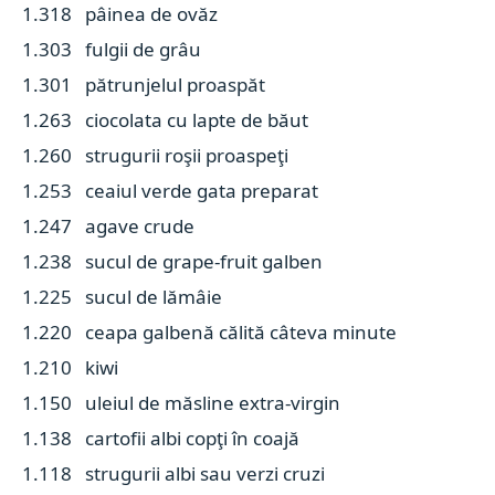
1.318 pâinea de ovăz
1.303 fulgii de grâu
1.301 pătrunjelul proaspăt
1.263 ciocolata cu lapte de băut
1.260 strugurii roşii proaspeţi
1.253 ceaiul verde gata preparat
1.247 agave crude
1.238 sucul de grape-fruit galben
1.225 sucul de lămâie
1.220 ceapa galbenă călită câteva minute
1.210 kiwi
1.150 uleiul de măsline extra-virgin
1.138 cartofii albi copţi în coajă
1.118 strugurii albi sau verzi cruzi