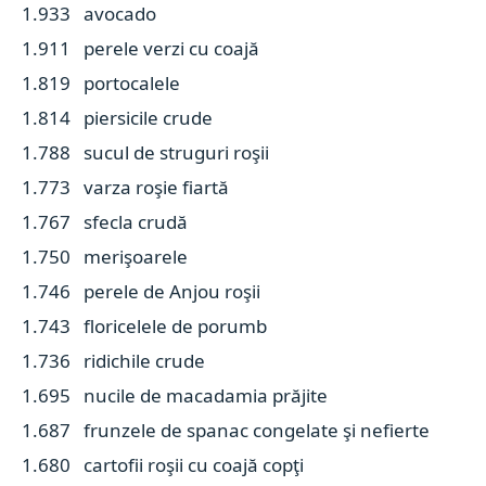
1.933 avocado
1.911 perele verzi cu coajă
1.819 portocalele
1.814 piersicile crude
1.788 sucul de struguri roşii
1.773 varza roşie fiartă
1.767 sfecla crudă
1.750 merişoarele
1.746 perele de Anjou roşii
1.743 floricelele de porumb
1.736 ridichile crude
1.695 nucile de macadamia prăjite
1.687 frunzele de spanac congelate şi nefierte
1.680 cartofii roşii cu coajă copţi