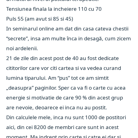
Tensiunea finala la incheiere 110 cu 70
Puls 55 (am avut si 85 si 45)
In seminarul online am dat din casa cateva chestii
“secrete”, insa am multe înca in desagă, cum zicem
noi ardelenii.
21 de zile din acest post de 40 au fost dedicate
cititorilor care vor citi cartea si va vedea curand
lumina tiparului. Am “pus” tot ce am simtit
„deasupra” paginilor. Sper ca va fi o carte cu acea
energie si motivatie de care 90 % din acest grup
are nevoie, deoarece ei inca nu au postit.
Din calculele mele, inca nu sunt 1000 de postitori
aici, din cei 8200 de membri care sunt in acest
moment. Ma indrept prin carte si catre ei dar si