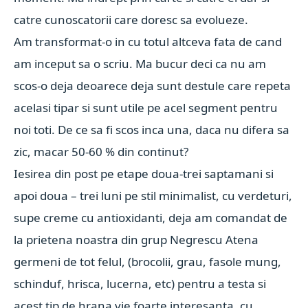
catre cunoscatorii care doresc sa evolueze.
Am transformat-o in cu totul altceva fata de cand
am inceput sa o scriu. Ma bucur deci ca nu am
scos-o deja deoarece deja sunt destule care repeta
acelasi tipar si sunt utile pe acel segment pentru
noi toti. De ce sa fi scos inca una, daca nu difera sa
zic, macar 50-60 % din continut?
Iesirea din post pe etape doua-trei saptamani si
apoi doua – trei luni pe stil minimalist, cu verdeturi,
supe creme cu antioxidanti, deja am comandat de
la prietena noastra din grup
Negrescu Atena
germeni de tot felul, (brocolii, grau, fasole mung,
schinduf, hrisca, lucerna, etc) pentru a testa si
acest tip de hrana vie foarte interesanta, cu