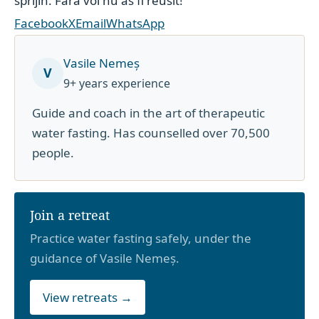
sprijin. Fara voi nu as fi reusit!
Facebook
X
Email
WhatsApp
Vasile Nemeș
V
9+ years experience
Guide and coach in the art of therapeutic
water fasting. Has counselled over 70,500
people.
Join a retreat
Practice water fasting safely, under the
guidance of Vasile Nemeș.
View retreats →