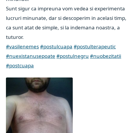
Sunt sigur ca impreuna vom vedea si experimenta
lucruri minunate, dar si descoperim in acelasi timp,
ca sunt atat de simple, si la indemana noastra, a
tuturor.
#vasilenemes
#postulcuapa
#postulterapeutic
#nuexistanusepoate
#postulnegru
#nuobezitatii
#postcuapa