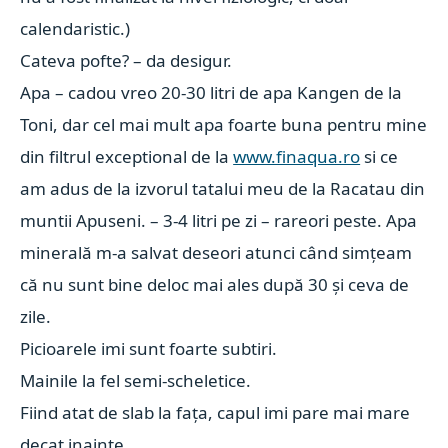
calendaristic.)
Cateva pofte? – da desigur.
Apa – cadou vreo 20-30 litri de apa Kangen de la
Toni, dar cel mai mult apa foarte buna pentru mine
din filtrul exceptional de la
www.finaqua.ro
si ce
am adus de la izvorul tatalui meu de la Racatau din
muntii Apuseni. – 3-4 litri pe zi – rareori peste. Apa
minerală m-a salvat deseori atunci când simțeam
că nu sunt bine deloc mai ales după 30 și ceva de
zile.
Picioarele imi sunt foarte subtiri.
Mainile la fel semi-scheletice.
Fiind atat de slab la fața, capul imi pare mai mare
decat inainte.