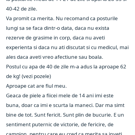
40-42 de zile.
Va promit ca merita. Nu recomand ca posturile
lungi sa se faca dintr-o data, daca nu exista
rezerve de grasime in corp, daca nu aveti
experienta si daca nu ati discutat si cu medicul, mai
ales daca aveti vreo afectiune sau boala.
Postul cu apa de 40 de zile m-a adus la aproape 62
de kg! (vezi pozele)
Aproape cat are fiul meu.
Geaca de piele a fiicei mele de 14 ani imi este
buna, doar ca imi e scurta la maneci. Dar m
a simt
bine de tot. Sunt fericit. Sunt plin de bucurie.
E un
sentiment puternic de victorie, de fericire, de
campion, pentru care eu cred ca merita sa inveti