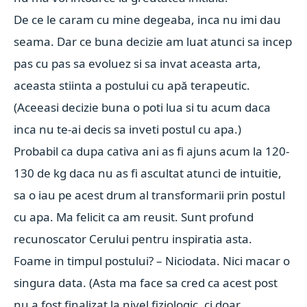
De ce le caram cu mine degeaba, inca nu imi dau
seama. Dar ce buna decizie am luat atunci sa incep
pas cu pas sa evoluez si sa invat aceasta arta,
aceasta stiinta a postului cu apă terapeutic.
(Aceeasi decizie buna o poti lua si tu acum daca
inca nu te-ai decis sa inveti postul cu apa.)
Probabil ca dupa cativa ani as fi ajuns acum la 120-
130 de kg daca nu as fi ascultat atunci de intuitie,
sa o iau pe acest drum al transformarii prin postul
cu apa. Ma felicit ca am reusit. Sunt profund
recunoscator Cerului pentru inspiratia asta.
Foame in timpul postului? – Niciodata. Nici macar o
singura data. (Asta ma face sa cred ca acest post
nu a fost finalizat la nivel fiziologic, ci doar