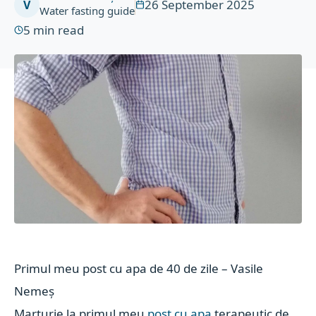
26 September 2025
V
Water fasting guide
5
min read
Primul meu post cu apa de 40 de zile – Vasile
Nemeș
Marturie la primul meu
post cu apa
terapeutic de