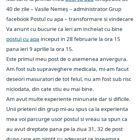
40 de zile – Vasile Nemeș – administrator Grup
facebook Postul cu apa – transformare si vindecare
Va anunt cu bucurie ca ieri am incheiat cu bine
postul cu apa
inceput in 28 februarie la ora 15
pana ieri 9 aprilie la ora 15.
Este primul meu post de o asemenea anvergura.
Am fost sub supraveghere medicala, mi-am facut
deseori masuratori de tot felul, nu am fost sub risc
niciodata, din cate stiu eu mai bine.
Am avut multe experiente minunate dar si dificile.
Unii prieteni din grup mi-au spus ca la experienta
mea voi parcurge usor postul si vreau sa spun ca
au avut dreptate pana pe la ziua 31, 32 de post
dupa care am simtit cu adevarat ce inseamna