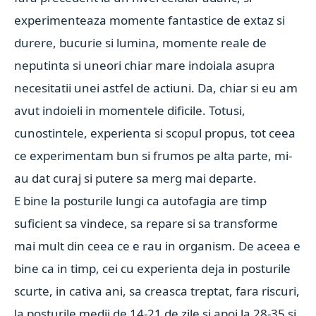
experimenteaza momente fantastice de extaz si
durere, bucurie si lumina, momente reale de
neputinta si uneori chiar mare indoiala asupra
necesitatii unei astfel de actiuni. Da, chiar si eu am
avut indoieli in momentele dificile. Totusi,
cunostintele, experienta si scopul propus, tot ceea
ce experimentam bun si frumos pe alta parte, mi-
au dat curaj si putere sa merg mai departe.
E bine la posturile lungi ca autofagia are timp
suficient sa vindece, sa repare si sa transforme
mai mult din ceea ce e rau in organism. De aceea e
bine ca in timp, cei cu experienta deja in posturile
scurte, in cativa ani, sa creasca treptat, fara riscuri,
la posturile medii de 14-21 de zile si apoi la 28-35 si