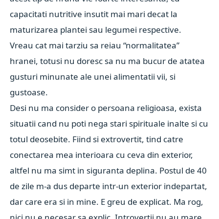
capacitati nutritive insutit mai mari decat la
maturizarea plantei sau legumei respective.
Vreau cat mai tarziu sa reiau “normalitatea”
hranei, totusi nu doresc sa nu ma bucur de atatea
gusturi minunate ale unei alimentatii vii, si
gustoase.
Desi nu ma consider o persoana religioasa, exista
situatii cand nu poti nega stari spirituale inalte si cu
totul deosebite. Fiind si extrovertit, tind catre
conectarea mea interioara cu ceva din exterior,
altfel nu ma simt in siguranta deplina. Postul de 40
de zile m-a dus departe intr-un exterior indepartat,
dar care era si in mine. E greu de explicat. Ma rog,
nici nu e necesar sa explic. Introvertii nu au mare