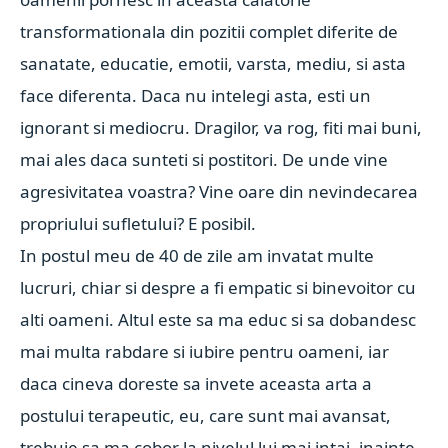
transformationala din pozitii complet diferite de
sanatate, educatie, emotii, varsta, mediu, si asta
face diferenta. Daca nu intelegi asta, esti un
ignorant si mediocru. Dragilor, va rog, fiti mai buni,
mai ales daca sunteti si postitori. De unde vine
agresivitatea voastra? Vine oare din nevindecarea
propriului sufletului? E posibil.
In postul meu de 40 de zile am invatat multe
lucruri, chiar si despre a fi empatic si binevoitor cu
alti oameni. Altul este sa ma educ si sa dobandesc
mai multa rabdare si iubire pentru oameni, iar
daca cineva doreste sa invete aceasta arta a
postului terapeutic, eu, care sunt mai avansat,
trebuie sa ma cobor la nivelul lui mai intai, inainte