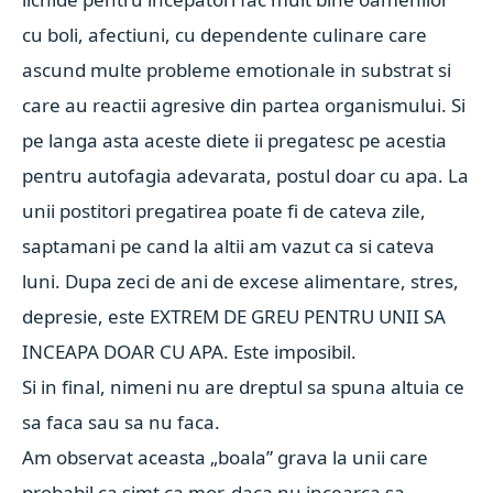
cu boli, afectiuni, cu dependente culinare care
ascund multe probleme emotionale in substrat si
care au reactii agresive din partea organismului. Si
pe langa asta aceste diete ii pregatesc pe acestia
pentru autofagia adevarata, postul doar cu apa. La
unii postitori pregatirea poate fi de cateva zile,
saptamani pe cand la altii am vazut ca si cateva
luni. Dupa zeci de ani de excese alimentare, stres,
depresie, este EXTREM DE GREU PENTRU UNII SA
INCEAPA DOAR CU APA. Este imposibil.
Si in final, nimeni nu are dreptul sa spuna altuia ce
sa faca sau sa nu faca.
Am observat aceasta „boala” grava la unii care
probabil ca simt ca mor, daca nu incearca sa