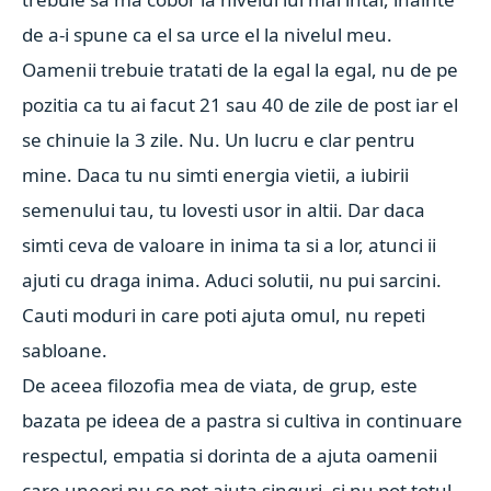
de a-i spune ca el sa urce el la nivelul meu.
Oamenii trebuie tratati de la egal la egal, nu de pe
pozitia ca tu ai facut 21 sau 40 de zile de post iar el
se chinuie la 3 zile. Nu. Un lucru e clar pentru
mine. Daca tu nu simti energia vietii, a iubirii
semenului tau, tu lovesti usor in altii. Dar daca
simti ceva de valoare in inima ta si a lor, atunci ii
ajuti cu draga inima. Aduci solutii, nu pui sarcini.
Cauti moduri in care poti ajuta omul, nu repeti
sabloane.
De aceea filozofia mea de viata, de grup, este
bazata pe ideea de a pastra si cultiva in continuare
respectul, empatia si dorinta de a ajuta oamenii
care uneori nu se pot ajuta singuri, si nu pot totul