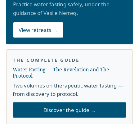
Practice water fasting safely, under the
guidance of Vasile Nemeș.
View retreats →
THE COMPLETE GUIDE
Water Fasting — The Revelation and The
Protocol
Two volumes on therapeutic water fasting —
from discovery to protocol.
Discover the guide →