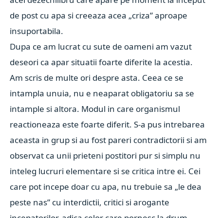
de post cu apa si creeaza acea „criza” aproape
insuportabila.
Dupa ce am lucrat cu sute de oameni am vazut
deseori ca apar situatii foarte diferite la acestia.
Am scris de multe ori despre asta. Ceea ce se
intampla unuia, nu e neaparat obligatoriu sa se
intample si altora. Modul in care organismul
reactioneaza este foarte diferit. S-a pus intrebarea
aceasta in grup si au fost pareri contradictorii si am
observat ca unii prieteni postitori pur si simplu nu
inteleg lucruri elementare si se critica intre ei. C
ei
care pot incepe doar cu apa, nu trebuie sa „le dea
peste nas” cu interdictii, critici si arogante
incepatorilor, adica celor care pornesc la drum