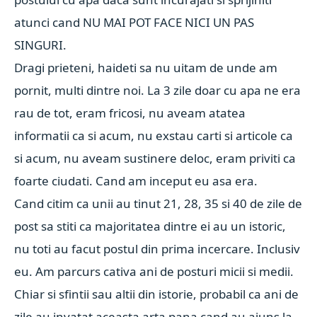
atunci cand NU MAI POT FACE NICI UN PAS
SINGURI.
Dragi prieteni, haideti sa nu uitam de unde am
pornit, multi dintre noi. La 3 zile doar cu apa ne era
rau de tot, eram fricosi, nu aveam atatea
informatii ca si acum, nu exstau carti si articole ca
si acum, nu aveam sustinere deloc, eram priviti ca
foarte ciudati. Cand am inceput eu asa era.
Cand citim ca unii au tinut 21, 28, 35 si 40 de zile de
post sa stiti ca majoritatea dintre ei au un istoric,
nu toti au facut postul din prima incercare. Inclusiv
eu. Am parcurs cativa ani de posturi micii si medii.
Chiar si sfintii sau altii din istorie, probabil ca ani de
zile au invatat aceasta arta pana cand au ajuns la