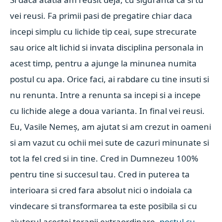
vei reusi. Fa primii pasi de pregatire chiar daca
incepi simplu cu lichide tip ceai, supe strecurate
sau orice alt lichid si invata disciplina personala in
acest timp, pentru a ajunge la minunea numita
postul cu apa. Orice faci, ai rabdare cu tine insuti si
nu renunta. Intre a renunta sa incepi si a incepe
cu lichide alege a doua varianta. In final vei reusi.
Eu, Vasile Nemeș, am ajutat si am crezut in oameni
si am vazut cu ochii mei sute de cazuri minunate si
tot la fel cred si in tine. Cred in Dumnezeu 100%
pentru tine si succesul tau. Cred in puterea ta
interioara si cred fara absolut nici o indoiala ca
vindecare si transformarea ta este posibila si cu
ajutorul acestei terapii extraordinare,
postul cu