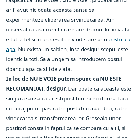
ar fi avut niciodata aceasta sansa sa
experimenteze eliberarea si vindecarea. Am
observat ca asa cum fiecare are drumul lui in viata
e tot la fel si in procesul de vindecare prin
postul cu
apa
. Nu exista un sablon, insa desigur scopul este
identic la toti. Sa ajungem sa introducem postul
doar cu apa ca stil de viata.
In loc de NU E VOIE putem spune ca NU ESTE
RECOMANDAT, desigur.
Dar poate ca aceasta este
singura sansa ca acesti postitori incepatori sa faca
cu curaj primii pasi catre postul cu apa, deci, catre
vindecarea si transformarea lor. Greseala unor
postitori consta in faptul ca se compara cu altii, si
vor ca toti ceilalti sa faca exact ce au facut ei, si de