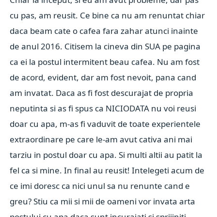
cu pas, am reusit. Ce bine ca nu am renuntat chiar
daca beam cate o cafea fara zahar atunci inainte
de anul 2016. Citisem la cineva din SUA pe pagina
ca ei la postul intermitent beau cafea. Nu am fost
de acord, evident, dar am fost nevoit, pana cand
am invatat. Daca as fi fost descurajat de propria
neputinta si as fi spus ca NICIODATA nu voi reusi
doar cu apa, m-as fi vaduvit de toate experientele
extraordinare pe care le-am avut cativa ani mai
tarziu in postul doar cu apa. Si multi altii au patit la
fel ca si mine. In final au reusit! Intelegeti acum de
ce imi doresc ca nici unul sa nu renunte cand e
greu? Stiu ca mii si mii de oameni vor invata arta
postului cu apa daca sunt incurajati si sprijiniti