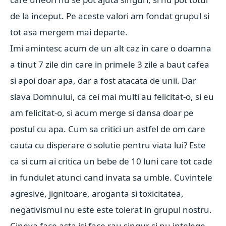
de la inceput. Pe aceste valori am fondat grupul si
tot asa mergem mai departe.
Imi amintesc acum de un alt caz in care o doamna
a tinut 7 zile din care in primele 3 zile a baut cafea
si apoi doar apa, dar a fost atacata de unii. Dar
slava Domnului, ca cei mai multi au felicitat-o, si eu
am felicitat-o, si acum merge si dansa doar pe
postul cu apa. Cum sa critici un astfel de om care
cauta cu disperare o solutie pentru viata lui? Este
ca si cum ai critica un bebe de 10 luni care tot cade
in fundulet atunci cand invata sa umble. Cuvintele
agresive, jignitoare, aroganta si toxicitatea,
negativismul nu este este tolerat in grupul nostru.
Cineva face asta isi face rau singur si nu intelege