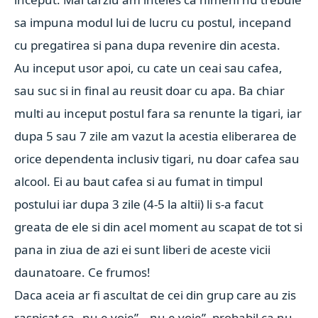
sa impuna modul lui de lucru cu postul, incepand
cu pregatirea si pana dupa revenire din acesta.
Au inceput usor apoi, cu cate un ceai sau cafea,
sau suc si in final au reusit doar cu apa. Ba chiar
multi au inceput postul fara sa renunte la tigari, iar
dupa 5 sau 7 zile am vazut la acestia eliberarea de
orice dependenta inclusiv tigari, nu doar cafea sau
alcool. Ei au baut cafea si au fumat in timpul
postului iar dupa 3 zile (4-5 la altii) li s-a facut
greata de ele si din acel moment au scapat de tot si
pana in ziua de azi ei sunt liberi de aceste vicii
daunatoare. Ce frumos!
Daca aceia ar fi ascultat de cei din grup care au zis
raspicat ca „nu e voie”, „nu e voie”, probabil ca nu