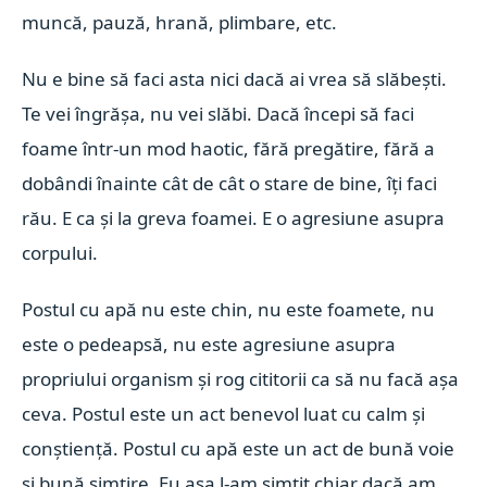
muncă, pauză, hrană, plimbare, etc.
Nu e bine să faci asta nici dacă ai vrea să slăbești.
Te vei îngrășa, nu vei slăbi. Dacă începi să faci
foame într-un mod haotic, fără pregătire, fără a
dobândi înainte cât de cât o stare de bine, îți faci
rău. E ca și la greva foamei. E o agresiune asupra
corpului.
Postul cu apă nu este chin, nu este foamete, nu
este o pedeapsă, nu este agresiune asupra
propriului organism și rog cititorii ca să nu facă așa
ceva. Postul este un act benevol luat cu calm și
conștiență. Postul cu apă este un act de bună voie
și bună simțire. Eu așa l-am simțit chiar dacă am