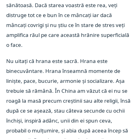
sănătoasă. Dacă starea voastră este rea, veți
distruge tot ce e bun în ce mâncați iar dacă
mâncați covrigi și nu știu ce în stare de stres veți
amplifica răul pe care această hrănire superficială
o face.
Nu uitați că hrana este sacră. Hrana este
binecuvântare. Hrana înseamnă momente de
liniște, pace, bucurie, armonie și socializare. Așa
trebuie să rămână. În China am văzut că ei nu se
roagă la masă precum creștinii sau alte religii, însă
după ce se așează, stau câteva secunde cu ochii
închiși, inspiră adânc, unii din ei spun ceva,
probabil o mulțumire, și abia după aceea încep să