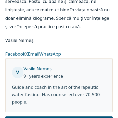
servească. Postul cu apă ne și calmează, ne
liniștește, aduce mai mult bine în viața noastră nu
doar elimină kilograme. Sper că mulți vor înțelege
și vor începe să practice post cu apă.
Vasile Nemeș
Facebook
X
Email
WhatsApp
Vasile Nemeș
V
9+ years experience
Guide and coach in the art of therapeutic
water fasting. Has counselled over 70,500
people.