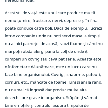
nerecomandat.
Acest stil de viață este unul care produce multă
nemulțumire, frustrare, nervi, depresie și în final
poate conduce către boli. Dacă de exemplu, lucrezi
într-o companie unde nu poți servi masa la timp și
nu ai nici pachețel de acasă, rabzi foame și când nu
mai poți răbda alergi până la colț de unde îți
cumperi un covrig sau ceva patiserie. Aceasta este
o înfometare dăunătoare, este un lucru care nu
face bine organismului. Covrigi, shaorme, pateuri,
cornuri, etc., mâncate de foame, luni și ani la rând,
nu numai că îngrașă dar produc multe alte
dezechilibre grave în organism. Stăpâniți-vă mai
bine emoțiile și controlul asupra timpului de